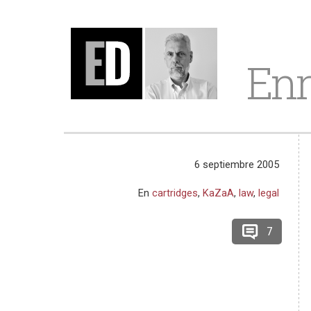
Enr
6 septiembre 2005
En
cartridges
,
KaZaA
,
law
,
legal
7