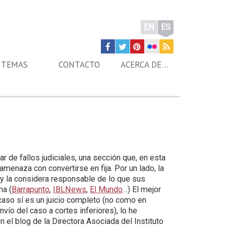
EN
ES
TEMAS
CONTACTO
ACERCA DE…
r de fallos judiciales, una sección que, en esta
amenaza con convertirse en fija. Por un lado, la
A y la considera responsable de lo que sus
ma (
Barrapunto
,
IBLNews
,
El Mundo
…) El mejor
 caso sí es un juicio completo (no como en
vío del caso a cortes inferiores), lo he
en el blog de la Directora Asociada del Instituto