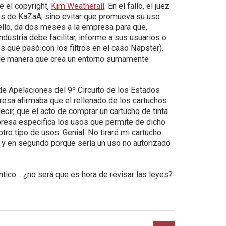
e el copyright,
Kim Weatherall
. En el fallo, el juez
es de KaZaA, sino evitar que promueva su uso
 ello, da dos meses a la empresa para que,
ndustria debe facilitar, informe a sus usuarios o
 qué pasó con los filtros en el caso Napster).
, de manera que crea un entorno sumamente
te de Apelaciones del 9º Circuito de los Estados
resa afirmaba que el rellenado de los cartuchos
decir, que el acto de comprar un cartucho de tinta
presa especifica los usos que permite de dicho
otro tipo de usos. Genial. No tiraré mi cartucho
, y en segundo porque sería un uso no autorizado
tico… ¿no será que es hora de revisar las leyes?