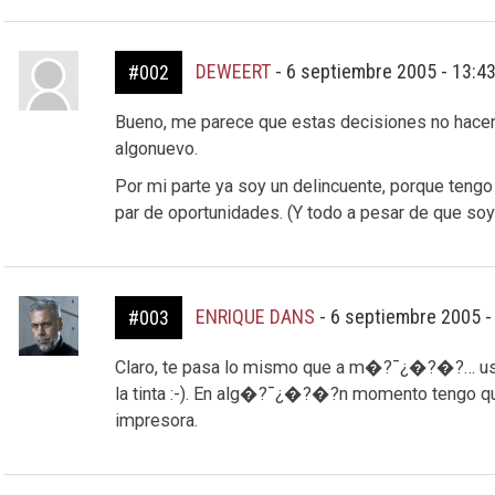
DEWEERT
-
6 septiembre 2005 - 13:4
#002
Bueno, me parece que estas decisiones no hacen
algonuevo.
Por mi parte ya soy un delincuente, porque tengo 
par de oportunidades. (Y todo a pesar de que soy
ENRIQUE DANS
-
6 septiembre 2005 -
#003
Claro, te pasa lo mismo que a m�?¯¿�?�?… usa
la tinta :-). En alg�?¯¿�?�?n momento tengo que
impresora.