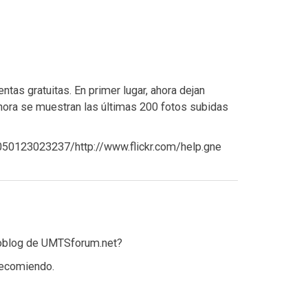
ntas gratuitas. En primer lugar, ahora dejan
ora se muestran las últimas 200 fotos subidas
0050123023237/http://www.flickr.com/help.gne
 Moblog de UMTSforum.net?
 recomiendo.