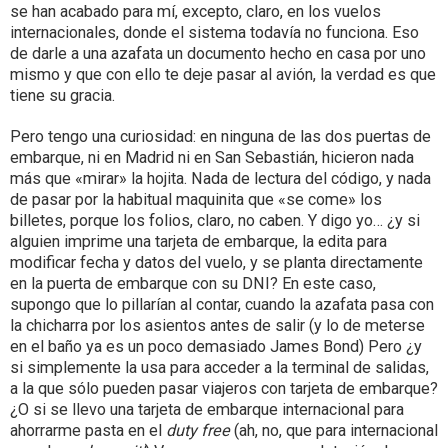
se han acabado para mí, excepto, claro, en los vuelos
internacionales, donde el sistema todavía no funciona. Eso
de darle a una azafata un documento hecho en casa por uno
mismo y que con ello te deje pasar al avión, la verdad es que
tiene su gracia.
Pero tengo una curiosidad: en ninguna de las dos puertas de
embarque, ni en Madrid ni en San Sebastián, hicieron nada
más que «mirar» la hojita. Nada de lectura del código, y nada
de pasar por la habitual maquinita que «se come» los
billetes, porque los folios, claro, no caben. Y digo yo… ¿y si
alguien imprime una tarjeta de embarque, la edita para
modificar fecha y datos del vuelo, y se planta directamente
en la puerta de embarque con su DNI? En este caso,
supongo que lo pillarían al contar, cuando la azafata pasa con
la chicharra por los asientos antes de salir (y lo de meterse
en el baño ya es un poco demasiado James Bond) Pero ¿y
si simplemente la usa para acceder a la terminal de salidas,
a la que sólo pueden pasar viajeros con tarjeta de embarque?
¿O si se llevo una tarjeta de embarque internacional para
ahorrarme pasta en el
duty free
(ah, no, que para internacional