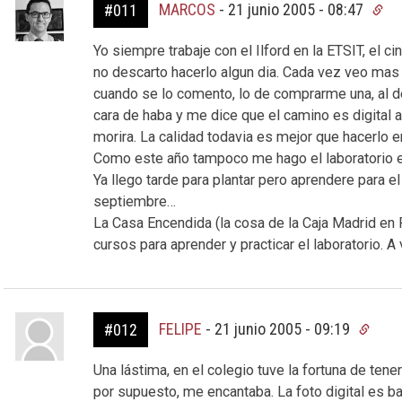
MARCOS
-
21 junio 2005 - 08:47
#011
Yo siempre trabaje con el Ilford en la ETSIT, el 
no descarto hacerlo algun dia. Cada vez veo mas 
cuando se lo comento, lo de comprarme una, al d
cara de haba y me dice que el camino es digital 
morira. La calidad todavia es mejor que hacerlo e
Como este año tampoco me hago el laboratorio en c
Ya llego tarde para plantar pero aprendere para e
septiembre…
La Casa Encendida (la cosa de la Caja Madrid en R
cursos para aprender y practicar el laboratorio. A
FELIPE
-
21 junio 2005 - 09:19
#012
Una lástima, en el colegio tuve la fortuna de tener
por supuesto, me encantaba. La foto digital es b