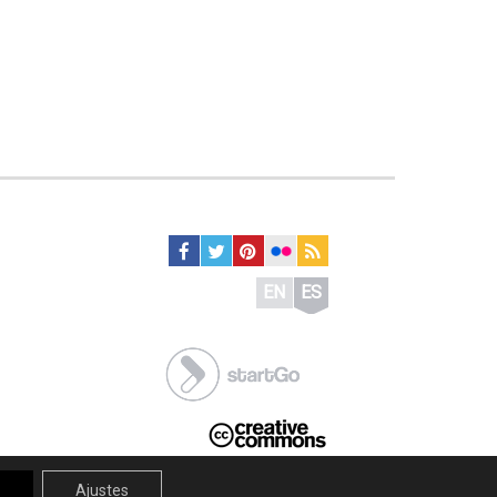
EN
ES
r
Ajustes