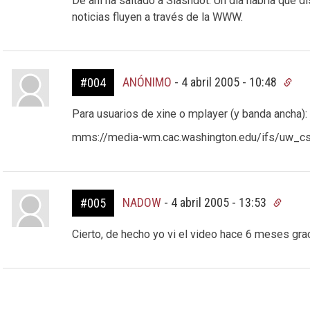
De ahí ha saltado a Slashdot. Un día habría que 
noticias fluyen a través de la WWW.
ANÓNIMO
-
4 abril 2005 - 10:48
#004
Para usuarios de xine o mplayer (y banda ancha):
mms://media-wm.cac.washington.edu/ifs/uw_c
NADOW
-
4 abril 2005 - 13:53
#005
Cierto, de hecho yo vi el video hace 6 meses grac