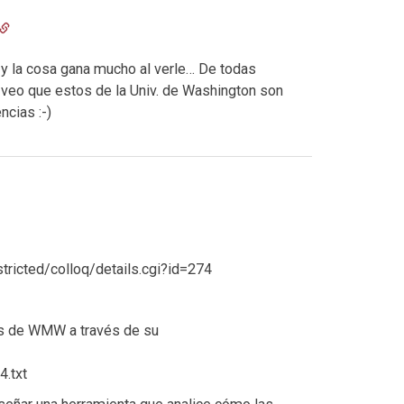
a, y la cosa gana mucho al verle… De todas
, veo que estos de la Univ. de Washington son
ncias :-)
stricted/colloq/details.cgi?id=274
los de WMW a través de su
.txt