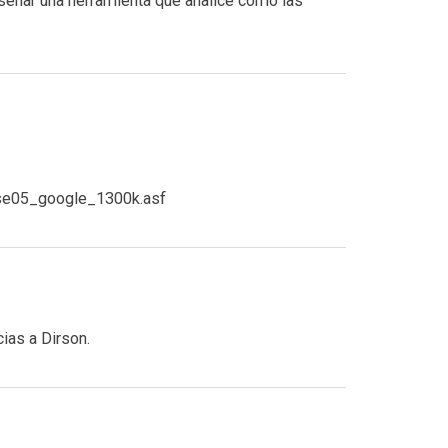
diseñar una herramienta que analice cómo las
se05_google_1300k.asf
ias a Dirson.