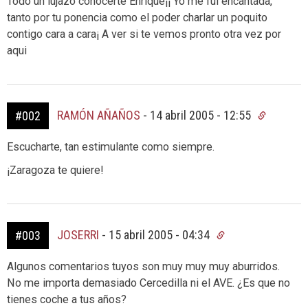
Todo un lujazo conocerte Enrique¡¡ Yo me fui encantada,
tanto por tu ponencia como el poder charlar un poquito
contigo cara a cara¡ A ver si te vemos pronto otra vez por
aqui
RAMÓN AÑAÑOS
-
14 abril 2005 - 12:55
#002
Escucharte, tan estimulante como siempre.
¡Zaragoza te quiere!
JOSERRI
-
15 abril 2005 - 04:34
#003
Algunos comentarios tuyos son muy muy muy aburridos.
No me importa demasiado Cercedilla ni el AVE. ¿Es que no
tienes coche a tus años?