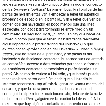
¿no estaremos «estirando» un poco demasiado el concepto
de las
browser’s toolbars
? En primer lugar, los forofos de las
barras de herramientas van a empezar a tener un auténtico
problema de espacio en la pantalla… van a tener que ver los
contenidos del navegador en poco menos que una línea
estrechita, con cada barra tomándose entre medio y un
centímetro. En segundo lugar, ¿cuánto uso hay que hacer de
LinkedIn como para que el tener una barra tenga realmente
algún impacto en la productividad del usuario? ¿Es que
existen acaso «profesionales del LinkedIn», «LinkedIn
heavy
users
«, que no salen de él para nada, y se pasan el día
haciendo y deshaciendo contactos, buscando vías de entrada
en compañías, acceso a determinadas personas, o formas
de establecer contactos comerciales o profesionales sin
parar? Sin ánimo de críticar a LinkedIn, ¿que interés puede
tener una barra como esta? Entiendo que a LinkedIn le
interese tener más «top of mind», ganar en «cuota mental del
usuario», y que la barra puede ser una buena manera de
conseguirlo al permitirte posicionarte ahí, delante de la nariz
del internauta. Pero ¿alguien ve la practicidad de esto? A lo
mejor es que hay algún importantísimo aspecto que se me