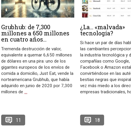
Grubhub: de 7,300
¿La… «malvada»
millones a 650 millones
tecnología?
en cuatro años…
Si hace un par de días ha
Tremenda destrucción de valor,
las cambiantes percepcio
equivalente a quemar 6,650 millones
la industria tecnológica y
de dólares en una pira: uno de los
compañías como Google, 
gigantes europeos de los envíos de
Facebook o Amazon esta
comida a domicilio, Just Eat, vende la
convirtiéndose en las auté
norteamericana Grubhub, que había
bestias negras que inspir
adquirido en junio de 2020 por 7,300
vez más miedo a los direc
millones de
…
empresas tradicionales, 
11
18