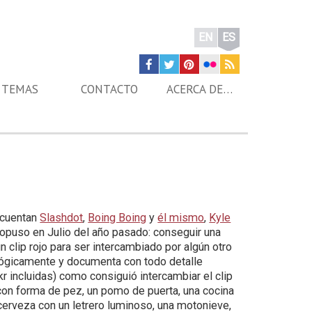
EN
ES
TEMAS
CONTACTO
ACERCA DE…
 cuentan
Slashdot
,
Boing Boing
y
él mismo
,
Kyle
ropuso en Julio del año pasado: conseguir una
un clip rojo para ser intercambiado por algún otro
lógicamente y documenta con todo detalle
kr incluidas) como consiguió intercambiar el clip
con forma de pez, un pomo de puerta, una cocina
 cerveza con un letrero luminoso, una motonieve,