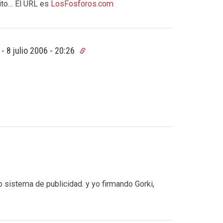
xito… El URL es
LosFosforos.com
-
8 julio 2006 - 20:26
 sistema de publicidad. y yo firmando Gorki,