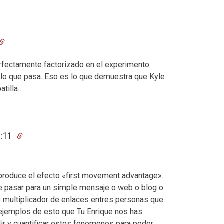
rfectamente factorizado en el experimento.
s lo que pasa. Eso es lo que demuestra que Kyle
patilla…
8:11
produce el efecto «first movement advantage».
ue pasar para un simple mensaje o web o blog o
o multiplicador de enlaces entres personas que
jemplos de esto que Tu Enrique nos has
ir y cuantificar estos fenomenos para poder