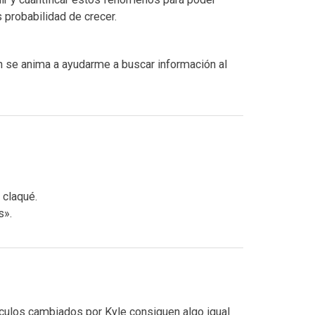
 probabilidad de crecer.
n se anima a ayudarme a buscar información al
 claqué.
s».
tículos cambiados por Kyle consiguen algo igual