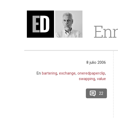
Enr
8 julio 2006
En
bartering
,
exchange
,
oneredpaperclip
,
swapping
,
value
22