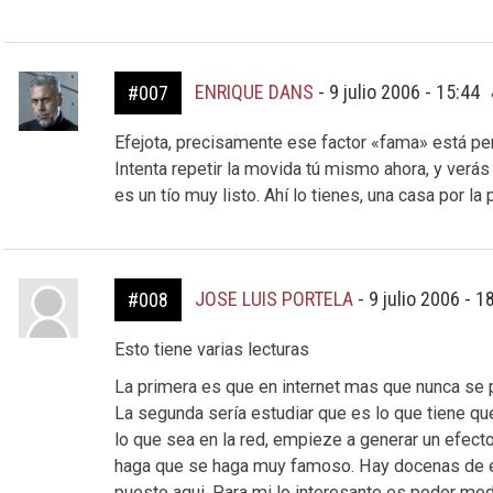
ENRIQUE DANS
-
9 julio 2006 - 15:44
#007
Efejota, precisamente ese factor «fama» está pe
Intenta repetir la movida tú mismo ahora, y verá
es un tío muy listo. Ahí lo tienes, una casa por la 
JOSE LUIS PORTELA
-
9 julio 2006 - 1
#008
Esto tiene varias lecturas
La primera es que en internet mas que nunca se 
La segunda sería estudiar que es lo que tiene q
lo que sea en la red, empieze a generar un efect
haga que se haga muy famoso. Hay docenas de e
puesto aqui. Para mi lo interesante es poder med