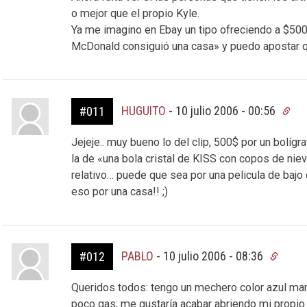
o mejor que el propio Kyle.
Ya me imagino en Ebay un tipo ofreciendo a $500 
McDonald consiguió una casa» y puedo apostar q
HUGUITO
-
10 julio 2006 - 00:56
#011
Jejeje.. muy bueno lo del clip, 500$ por un bolígr
la de «una bola cristal de KISS con copos de nie
relativo… puede que sea por una pelicula de bajo
eso por una casa!! ;)
PABLO
-
10 julio 2006 - 08:36
#012
Queridos todos: tengo un mechero color azul mari
poco gas; me gustaría acabar abriendo mi propio 