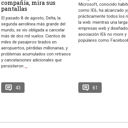
compañía, mira sus
Microsoft, conocido habi
pantallas
como IE6, ha alcanzado y
prácticamente todos los r
El pasado 8 de agosto, Delta, la
la web: mientras una larga 
segunda aerolínea más grande del
empresas web y diseñador
mundo, se vio obligada a cancelar
asociación IE6 no more y 
más de dos mil vuelos. Cientos de
populares como Facebook
miles de pasajeros tirados en
aeropuertos, pérdidas millonarias, y
problemas acumulados con retrasos
y cancelaciones adicionales que
persistieron
…
43
61