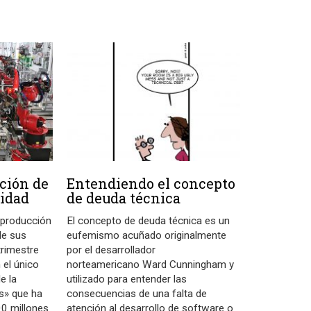
cción de
Entendiendo el concepto
lidad
de deuda técnica
e producción
El concepto de deuda técnica es un
de sus
eufemismo acuñado originalmente
trimestre
por el desarrollador
 el único
norteamericano Ward Cunningham y
e la
utilizado para entender las
ps» que ha
consecuencias de una falta de
0 millones
atención al desarrollo de software o