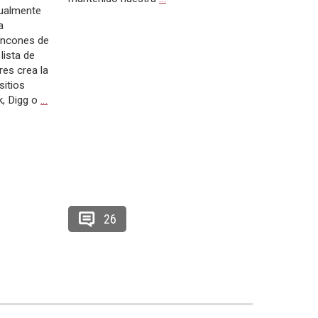
tualmente
a
incones de
lista de
es crea la
sitios
, Digg o
…
26