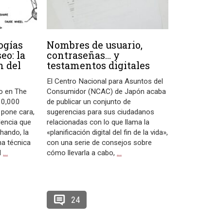
ogías
Nombres de usuario,
eo: la
contraseñas… y
n del
testamentos digitales
El Centro Nacional para Asuntos del
lo en The
Consumidor (NCAC) de Japón acaba
10,000
de publicar un conjunto de
, pone cara,
sugerencias para sus ciudadanos
dencia que
relacionadas con lo que llama la
hando, la
«planificación digital del fin de la vida»,
na técnica
con una serie de consejos sobre
l
…
cómo llevarla a cabo,
…
24