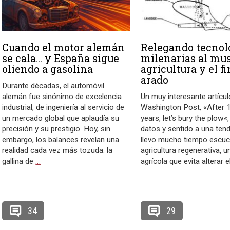
Cuando el motor alemán
Relegando tecnol
se cala… y España sigue
milenarias al mus
oliendo a gasolina
agricultura y el fi
arado
Durante décadas, el automóvil
alemán fue sinónimo de excelencia
Un muy interesante artícu
industrial, de ingeniería al servicio de
Washington Post, «After 
un mercado global que aplaudía su
years, let’s bury the plow«
precisión y su prestigio. Hoy, sin
datos y sentido a una ten
embargo, los balances revelan una
llevo mucho tiempo escuc
realidad cada vez más tozuda: la
agricultura regenerativa, u
gallina de
…
agrícola que evita alterar e
34
29