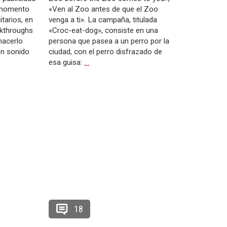
l momento
«Ven al Zoo antes de que el Zoo
itarios, en
venga a ti». La campaña, titulada
ckthroughs
«Croc-eat-dog», consiste en una
hacerlo
persona que pasea a un perro por la
on sonido
ciudad, con el perro disfrazado de
esa guisa:
…
18