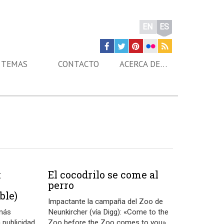
EN
ES
TEMAS
CONTACTO
ACERCA DE…
:
El cocodrilo se come al
perro
ble)
Impactante la campaña del Zoo de
 más
Neunkircher (vía Digg): «Come to the
 publicidad
Zoo before the Zoo comes to you»,