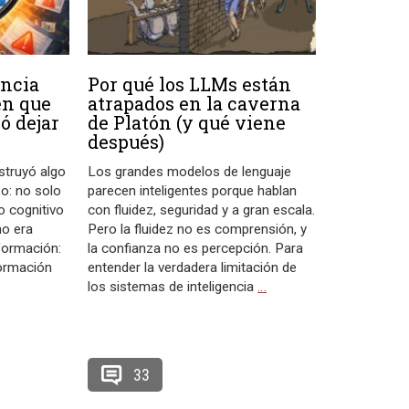
encia
Por qué los LLMs están
 en que
atrapados en la caverna
ó dejar
de Platón (y qué viene
después)
struyó algo
Los grandes modelos de lenguaje
so: no solo
parecen inteligentes porque hablan
o cognitivo
con fluidez, seguridad y a gran escala.
no era
Pero la fluidez no es comprensión, y
formación:
la confianza no es percepción. Para
formación
entender la verdadera limitación de
los sistemas de inteligencia
…
33