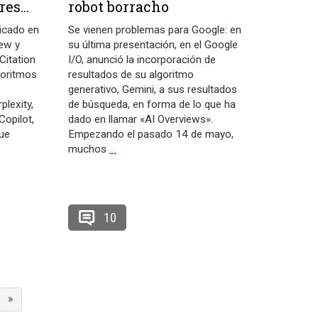
ores…
robot borracho
licado en
Se vienen problemas para Google: en
ew y
su última presentación, en el Google
Citation
I/O, anunció la incorporación de
goritmos
resultados de su algoritmo
generativo, Gemini, a sus resultados
lexity,
de búsqueda, en forma de lo que ha
Copilot,
dado en llamar «AI Overviews».
que
Empezando el pasado 14 de mayo,
muchos
…
10
»