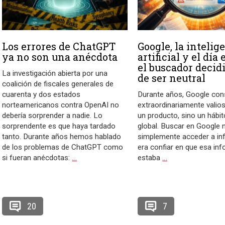
Los errores de ChatGPT
Google, la intelig
ya no son una anécdota
artificial y el día
el buscador decidi
La investigación abierta por una
de ser neutral
coalición de fiscales generales de
cuarenta y dos estados
Durante años, Google con
norteamericanos contra OpenAI no
extraordinariamente valio
debería sorprender a nadie. Lo
un producto, sino un hábit
sorprendente es que haya tardado
global. Buscar en Google 
tanto. Durante años hemos hablado
simplemente acceder a in
de los problemas de ChatGPT como
era confiar en que esa in
si fueran anécdotas:
…
estaba
…
20
7