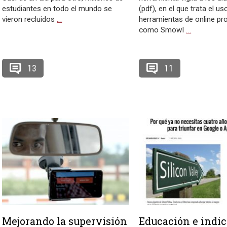
estudiantes en todo el mundo se
(pdf), en el que trata el us
vieron recluidos
…
herramientas de online pr
como Smowl
…
13
11
Mejorando la supervisión
Educación e indi