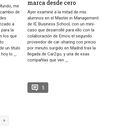
marca desde cero
 Mundo, me
l cambio de
Ayer examiné a la mitad de mis
ndes
alumnos en el Master in Management
nzado a
de IE Business School, con un mini-
s para la
caso que desarrollé para ello con la
n los que
colaboración de Emov, el segundo
to
proveedor de car-sharing con precio
e un título
por minuto surgido en Madrid tras la
 hoy lo
…
llegada de Car2go, y una de esas
compañías que ven
…
5
»