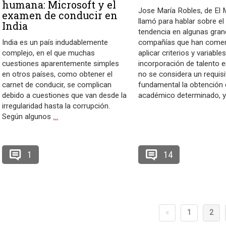
humana: Microsoft y el
Jose María Robles, de El
examen de conducir en
llamó para hablar sobre e
India
tendencia en algunas gra
India es un país indudablemente
compañías que han come
complejo, en el que muchas
aplicar criterios y variable
cuestiones aparentemente simples
incorporación de talento e
en otros países, como obtener el
no se considera un requisi
carnet de conducir, se complican
fundamental la obtención d
debido a cuestiones que van desde la
académico determinado, y
irregularidad hasta la corrupción.
Según algunos
…
1
14
«
1
2