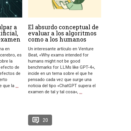
ulpar a
El absurdo conceptual de
ificial,
evaluar a los algoritmos
 examen
como a los humanos
na en
Un interesante artículo en Venture
 cerebro, es
Beat, «Why exams intended for
obre la
humans might not be good
l efecto de
benchmarks for LLMs like GPT-4«,
defectos de
incide en un tema sobre el que he
erto
pensado cada vez que surge una
e que la
…
noticia del tipo «ChatGPT supera el
examen de tal y tal cosa«,
…
20