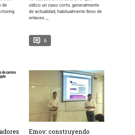
o de
utilizo un caso corto, generalmente
octoring
de actualidad, habitualmente lleno de
enlaces
…
6
cadores
Emov: construyendo