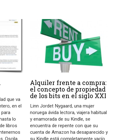
a
Alquiler frente a compra:
el concepto de propiedad
de los bits en el siglo XXI
idad que va
tero, en el
Linn Jordet Nygaard, una mujer
 para
noruega ávida lectora, viajera habitual
hasta lo
y enamorada de su Kindle, se
de libros
encuentra de repente con que su
ntenernos
cuenta de Amazon ha desaparecido y
s. Oscila
su Kindle está completamente vacío.