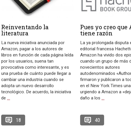
Reinventando la
Pues yo creo que
literatura
tiene razón
La nueva iniciativa anunciada por
La ya prolongada disputa e
Amazon, pagar a los autores de
editorial francesa Hachett
libros en función de cada página leída
Amazon ha vivido dos ep
por los usuarios, suena tan
cuando un grupo de más 
provocativa como interesante, y es
novecientos autores
una prueba de cuánto puede llegar a
autodenominados «Author
cambiar una industria cuando se
firmaron y publicaron a to
adopta un nuevo desarrollo
en el New York Times una
tecnológico. De acuerdo, la iniciativa
urgiendo a Amazon a «dej
de
…
daño a los
…
18
40