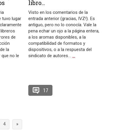
os
libro…
ria
Visto en los comentarios de la
e tuvo lugar
entrada anterior (gracias, IVZ!). Es
 claramente
antiguo, pero no lo conocía. Vale la
libreros
pena echar un ojo a la página entera,
rrores de
a los aromas disponibles, a la
cción
compatibilidad de formatos y
 de la
dispositivos, o a la respuesta del
 que no le
sindicato de autores…
…
17
4
»