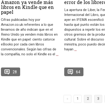
Amazon ya vende más
error de los librer
libros en Kindle que en
La apertura de Liber, la Fe
papel
Internacional del Libro, qu
Cifras publicadas hoy por
ayer en IFEMA escenificó
Amazon.co.uk referentes a lo que
hasta qué punto están los 
llevamos de año indican que en el
dispuestos a repetir los e
Reino Unido ya venden más libros en
otros gremios de la produ
Kindle que en papel: ciento catorce
cultural. Sobre el discurso
eBooks por cada cien libros
ministra, poco puedo decir
convencionales. Según las cifras de
hayan
…
la compañía, no solo el Kindle es el
…
28
64
«
1
2
3