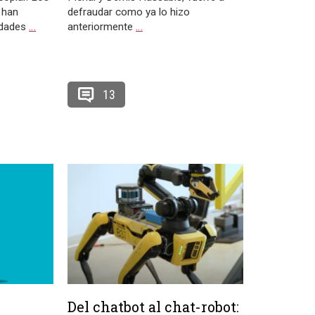
 han
defraudar como ya lo hizo
idades
…
anteriormente
…
13
Del chatbot al chat-robot: