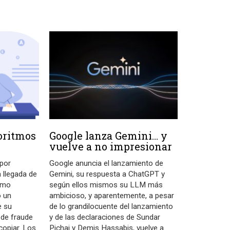
oritmos
Google lanza Gemini… y
vuelve a no impresionar
 por
Google anuncia el lanzamiento de
 llegada de
Gemini, su respuesta a ChatGPT y
omo
según ellos mismos su LLM más
o un
ambicioso, y aparentemente, a pesar
e su
de lo grandilocuente del lanzamiento
 de fraude
y de las declaraciones de Sundar
copiar. Los
Pichai y Demis Hassabis, vuelve a