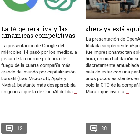
La IA generativa y las
«her» ya está aquí
dinámicas competitivas
La presentación de OpenAI
La presentación de Google del
titulada simplemente «Spr
miércoles 14 pasó por los medios, a
fue impresionante: tan so
pesar de la enorme potencia de
hora, en una habitación se
fuego de la cuarta compañía más
discretamente amueblad
grande del mundo por capitalización
sala de estar con una pant
bursátil (tras Microsoft, Apple y
unos pocos asistentes en 
Nvidia), bastante más desapercibida
solo la CTO de la compañí
en general que la de OpenAI del día
…
Murati, que invitó a
…
12
38