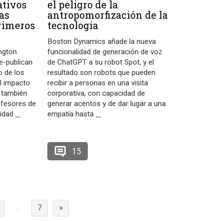
ativos
el peligro de la
as
antropomorfización de la
primeros
tecnología
Boston Dynamics añade la nueva
ngton
funcionalidad de generación de voz
e-publican
de ChatGPT a su robot Spot, y el
o de los
resultado son robots que pueden
l impacto
recibir a personas en una visita
 también
corporativa, con capacidad de
ofesores de
generar acentos y de dar lugar a una
vidad
…
empatía hasta
…
15
…
7
»