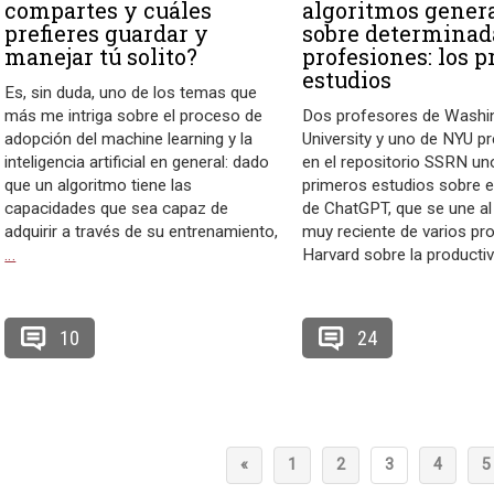
compartes y cuáles
algoritmos gener
prefieres guardar y
sobre determinad
manejar tú solito?
profesiones: los 
estudios
Es, sin duda, uno de los temas que
más me intriga sobre el proceso de
Dos profesores de Washi
adopción del machine learning y la
University y uno de NYU pr
inteligencia artificial en general: dado
en el repositorio SSRN un
que un algoritmo tiene las
primeros estudios sobre e
capacidades que sea capaz de
de ChatGPT, que se une al
adquirir a través de su entrenamiento,
muy reciente de varios pr
…
Harvard sobre la producti
10
24
«
1
2
3
4
5