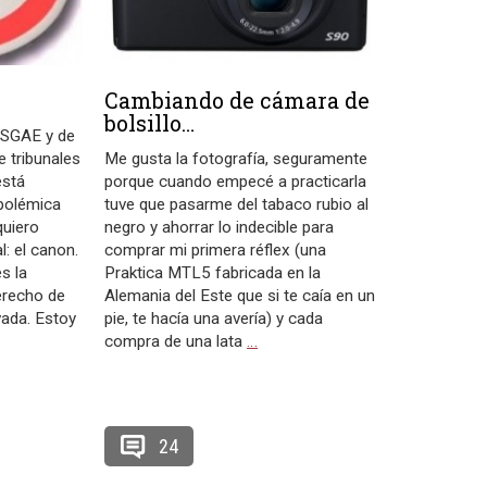
Cambiando de cámara de
bolsillo…
a SGAE y de
e tribunales
Me gusta la fotografía, seguramente
está
porque cuando empecé a practicarla
 polémica
tuve que pasarme del tabaco rubio al
quiero
negro y ahorrar lo indecible para
l: el canon.
comprar mi primera réflex (una
s la
Praktica MTL5 fabricada en la
erecho de
Alemania del Este que si te caía en un
vada. Estoy
pie, te hacía una avería) y cada
compra de una lata
…
24