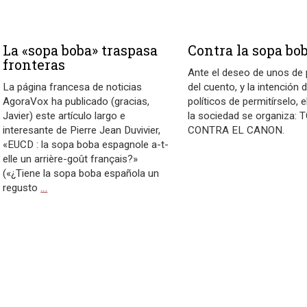
La «sopa boba» traspasa
Contra la sopa bo
fronteras
Ante el deseo de unos de p
La página francesa de noticias
del cuento, y la intención 
AgoraVox ha publicado (gracias,
políticos de permitírselo, e
Javier) este artículo largo e
la sociedad se organiza:
interesante de Pierre Jean Duvivier,
CONTRA EL CANON.
«EUCD : la sopa boba espagnole a-t-
elle un arrière-goût français?»
(«¿Tiene la sopa boba española un
regusto
…