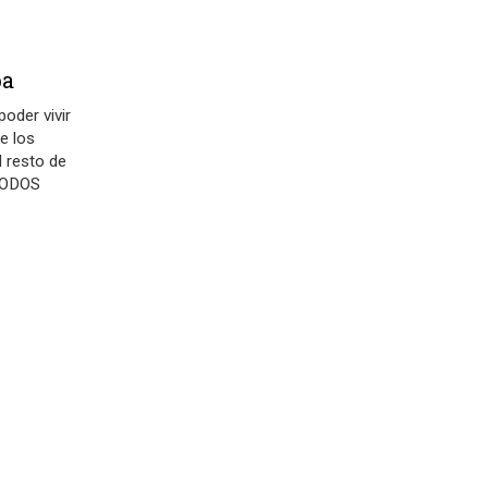
ba
oder vivir
de los
l resto de
 TODOS