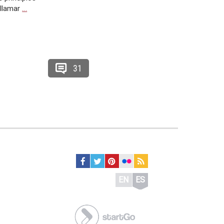
 llamar
…
31
EN
ES