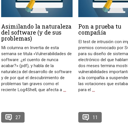
Asimilando la naturaleza
Pon a prueba tu
del software (y de sus
compañía
problemas)
El test de intrusión con i
Mi columna en Invertia de esta
premios convocado por S
semana se titula «Vulnerabilidades de
para su diseño de sistema
software: ¿el cuento de nunca
electrónico del que habl
acabar?» (pdf), y habla de la
dos meses termina mostr
naturaleza del desarrollo de software
vulnerabilidades important
y de por qué el descubrimiento de
a la compañía a suspende
problemas tan graves como el
las votaciones que estaba
reciente Log4Shell, que afecta a
…
para el
…
27
11