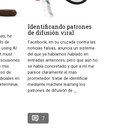
Identificando patrones
de difusión viral
as, he
ulo de
Facebook, en su cruzada contra las
e using AI
noticias falsas, anuncia un sistema
at must
del que ya habíamos hablado en
iscusiones
entradas anteriores, pero que aún no
e mis
se había concretado y que a mí me
uso de
parece claramente el más
diciales en
prometedor: tratar de identificar
eterminar,
mediante machine learning los
patrones de difusión de
…
7