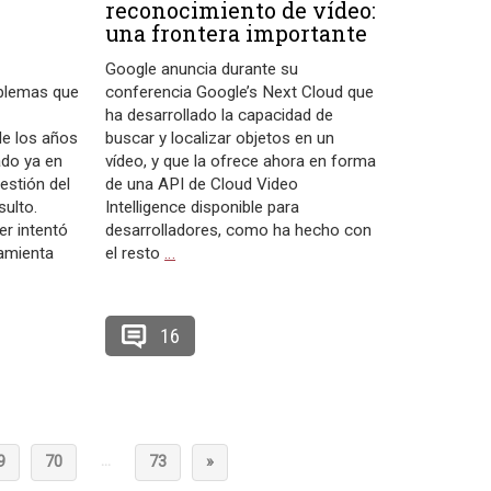
reconocimiento de vídeo:
s
una frontera importante
Google anuncia durante su
oblemas que
conferencia Google’s Next Cloud que
ha desarrollado la capacidad de
de los años
buscar y localizar objetos en un
do ya en
vídeo, y que la ofrece ahora en forma
estión del
de una API de Cloud Video
sulto.
Intelligence disponible para
er intentó
desarrolladores, como ha hecho con
amienta
el resto
…
16
…
9
70
73
»