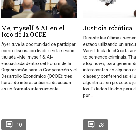
Me, myself & AI: en el
Justicia robótica
foro de la OCDE
Durante las últimas seman
Ayer tuve la oportunidad de participar
estado utilizando un artíc
como discussion leader en la sesión
Wired, titulado «Courts ar
titulada «Me, myself & AI«
to sentence criminals. Th
encuadrada dentro del Forum de la
stop now«, para generar d
Organización para la Cooperación y el
interesantes en algunas d
Desarrollo Económico (OCDE): tres
clases y conferencias: el 
horas de interesantísima discusión
algoritmos en procesos ju
en un formato intensamente
…
los Estados Unidos para d
por
…
10
28