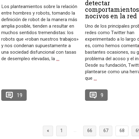
detectar
Los planteamientos sobre la relación
comportamiento
entre hombres y robots, tomando la
nocivos en la red
definición de robot de la manera más
amplia posible, tienden a resultar en
Uno de los principales pr
muchos sentidos tremendistas: los
redes como Twitter han
robots que «roban nuestros trabajos»
experimentado a lo largo 
y nos condenan supuestamente a
es, como hemos comenta
una sociedad disfuncional con tasas
bastantes ocasiones, su g
de desempleo elevadas, la
…
problema del acoso y el in
Desde su fundación, Twitt
plantearse como una herr
que
…
19
9
…
«
1
66
67
68
6