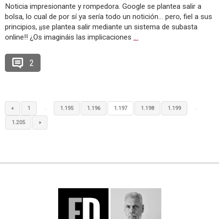
Noticia impresionante y rompedora. Google se plantea salir a
bolsa, lo cual de por sí ya sería todo un notición… pero, fiel a sus
principios, ¡¡se plantea salir mediante un sistema de subasta
online!! ¿Os imagináis las implicaciones
…
2
…
…
«
1
1.195
1.196
1.197
1.198
1.199
1.205
»