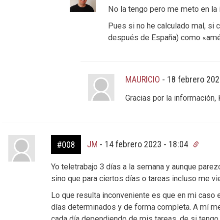
No la tengo pero me meto en la i
Pues si no he calculado mal, si cu
después de España) como «améric
MAURICIO
-
18 febrero 202
Gracias por la información
JM
-
14 febrero 2023 - 18:04
#008
Yo teletrabajo 3 días a la semana y aunque parez
sino que para ciertos días o tareas incluso me v
Lo que resulta inconveniente es que en mi caso es
días determinados y de forma completa. A mí me 
cada día dependiendo de mis tareas, de si tengo 