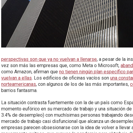
perspectivas son que ya no vuelvan a llenarse
, a pesar de la i
vez son más las empresas que, como Meta o Microsoft,
aband
como Amazon, afirman que
no tienen ningún plan específico par
vuelvan a ellas
. Los edificios de oficinas vacíos son
una consta
norteamericanas
, con algunos de los de las más importantes,
c
barrios fantasma.
La situación contrasta fuertemente con la de un país como Esp
momento eufórico en su mercado de trabajo y una situación d
3.4% de desempleo) con muchísimas personas trabajando des
mercado de trabajo casi disfuncional que alcanza un desempleo
empresas parecen obsesionarse con la idea de volver a llevar a 