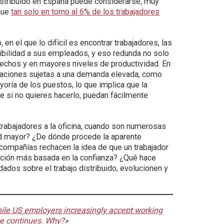
istribuido en España puede considerarse, muy
 que
tan solo en torno al 6% de los trabajadores
n el que lo difícil es encontrar trabajadores, las
ibilidad a sus empleados, y eso redunda no solo
echos y en mayores niveles de productividad. En
paciones sujetas a una demanda elevada, como
ayoría de los puestos, lo que implica que la
ue si no quieres hacerlo, puedan fácilmente
 trabajadores a la oficina, cuando son numerosas
ad mayor? ¿De dónde procede la aparente
ompañías rechacen la idea de que un trabajador
ación más basada en la confianza? ¿Qué hace
dos sobre el trabajo distribuido, evolucionen y
ile US employers increasingly accept working
ice continues. Why?
»