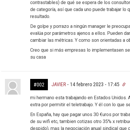
contrastables) de qué se espera de los consultor
de categoría, así que cada uno puede trabajar lo 
resultado.
De golpe y porrazo a ningún manager le preocup
evalúa por parámetros ajenos a ellos. Pueden da
cambiar las métricas. Y como son orientadas a ob
Creo que si más empresas lo implementasen se p
su casa
JAVIER
-
14 febrero 2023 - 17:45
#002
mi hermano esta trabajando en Estados Unidos. A
extra por permitir el teletrabajo. Y él con lo que 
En España, hay que pagar unos 30 €uros por traba
de su wifi etc, tambien cotizas otro 35% x retri
despido), mas la negociación anual sindical que 