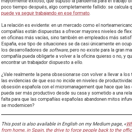
mayormente exitoso, que supuso la pandemia para el trabajo d
poco tiempo después, algo completamente fallido: se calcula
puede ya seguir trabajando en ese formato
.
La relación es evidente: en un mercado como el norteamericano, e
compañías están dispuestas a ofrecer mayores niveles de flex
en oficinas más vacías, sino también en empleados más satisf
España, ese tipo de situaciones se da casi únicamente en ocu
los desarrolladores de
software
, pero no existe para la gran m
compañía pueda obligarte a volver a la oficina quieras o no, y q
encontrar un trabajador dispuesto a ello.
¿Vale realmente la pena obsesionarse con volver a llevar a los
las evidencias de que eso no incide en niveles de productivid
obsesión española con el micromanagement que hace que las c
pueda ser más productivo desde su casa y sometido a una rel
falta para que las compañías españolas abandonen mitos infunda
se modernicen?
This post is also available in English on my Medium page, «
Wh
from home, in Spain, the drive to force people back to the off