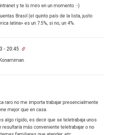
ntranet y te lo miro en un momento :-)
entas Brasil (el quinto país de la lista, justo
a latina» es un 7.5%, si no, un 4%.
3 - 20:45
, Konamiman.
ca raro no me importa trabajar presencialmente
iene mejor que en casa.
 algo rígido, es decir que se teletrabaja unos
resultaría más conveniente teletrabajar o no
temas familiares que atender, etc.