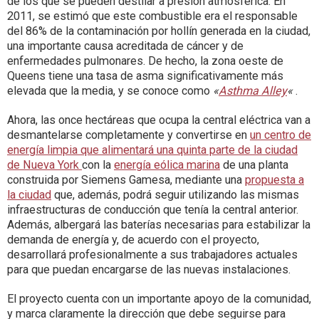
de los que se pueden destilar a presión atmosférica. En
2011, se estimó que este combustible era el responsable
del 86% de la contaminación por hollín generada en la ciudad,
una importante causa acreditada de cáncer y de
enfermedades pulmonares. De hecho, la zona oeste de
Queens tiene una tasa de asma significativamente más
elevada que la media, y se conoce como
«
Asthma Alley
«
.
Ahora, las once hectáreas que ocupa la central eléctrica van a
desmantelarse completamente y convertirse en
un centro de
energía limpia que alimentará una quinta parte de la ciudad
de Nueva York
con la
energía eólica marina
de una planta
construida por Siemens Gamesa, mediante una
propuesta a
la ciudad
que, además, podrá seguir utilizando las mismas
infraestructuras de conducción que tenía la central anterior.
Además, albergará las baterías necesarias para estabilizar la
demanda de energía y, de acuerdo con el proyecto,
desarrollará profesionalmente a sus trabajadores actuales
para que puedan encargarse de las nuevas instalaciones.
El proyecto cuenta con un importante apoyo de la comunidad,
y marca claramente la dirección que debe seguirse para