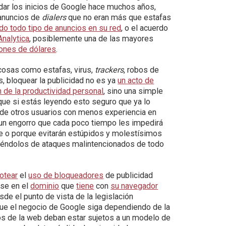
dar los inicios de Google hace muchos años,
 anuncios de
dialers
que no eran más que estafas
o todo tipo de anuncios en su red
, o el acuerdo
Analytica
, posiblemente una de las mayores
ones de dólares
.
e cosas como estafas, virus,
trackers
, robos de
 bloquear la publicidad no es ya
un acto de
n de la productividad personal
, sino una simple
 que si estás leyendo esto seguro que ya lo
o de otros usuarios con menos experiencia en
 un engorro que cada poco tiempo les impedirá
de o porque evitarán estúpidos y molestísimos
iéndolos de ataques malintencionados de todo
otear
el
uso de bloqueadores
de publicidad
se en el
dominio
que
tiene
con
su navegador
e el punto de vista de la legislación
Que el negocio de Google siga dependiendo de la
os de la web deban estar sujetos a un modelo de