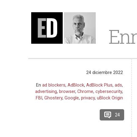
Enr
24 diciembre 2022
En
ad blockers
,
AdBlock
,
AdBlock Plus
,
ads
,
advertising
,
browser
,
Chrome
,
cybersecurity
,
FBI
,
Ghostery
,
Google
,
privacy
,
uBlock Origin
24