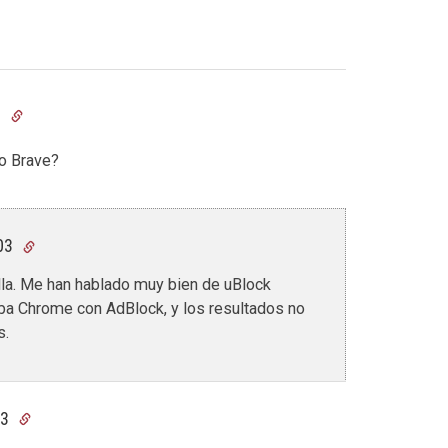
8
/o Brave?
:03
lla. Me han hablado muy bien de uBlock
aba Chrome con AdBlock, y los resultados no
s.
23