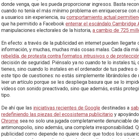
donde venga, que les pueda proporcionar ingresos. Basta recor
cuando no tenía el más mínimo problema en enriquecerse con
a usuarios sin experiencia, su
comportamiento actual permitiend
que ha permitido a Facebook
enterrar el escándalo Cambridge 
manipulaciones electorales de la historia,
a cambio de 725 mill
En efecto: a través de la publicidad en internet pueden llegart
información, y muchas, muchas más cosas malas. Cada día más,
rebeldía, de protesta contra formatos intrusivos o de protecció
decisión de seguridad. Piénsalo ya no cuando te lo instales tú,
tienes, sino cuando lo instales en el ordenador de tus padres 
este tipo de cuestiones: no estás simplemente librándoles de
leer un artículo porque se les despliega basura que se lo impi
vídeos con sonido preactivado, sino que además, estás proteg
tipo.
De ahí que las
iniciativas recientes de Google
destinadas a
sab
redefiniendo las piezas del ecosistema publicitario
y apoyándo
Chrome
sea no solo una jugada completamente denunciable desd
antimonopolio, sino además, una completa irresponsabilidad. 
publicidad como depende no quiere decir que todos los usuari