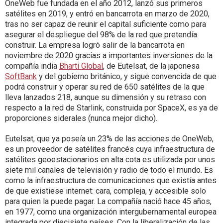
OneWeb fue fundada en el año 2012, lanzó sus primeros
satélites en 2019, y entró en bancarrota en marzo de 2020,
tras no ser capaz de reunir el capital suficiente como para
asegurar el despliegue del 98% de la red que pretendía
construir. La empresa logró salir de la bancarrota en
noviembre de 2020 gracias a importantes inversiones de la
compañía india
Bharti Global
, de Eutelsat, de la japonesa
SoftBank
y del gobierno británico, y sigue convencida de que
podrá construir y operar su red de 650 satélites de la que
lleva lanzados 218, aunque su dimensión y su retraso con
respecto a la red de Starlink, construida por SpaceX, es ya de
proporciones siderales (nunca mejor dicho).
Eutelsat, que ya poseía un 23% de las acciones de OneWeb,
es un proveedor de satélites francés cuya infraestructura de
satélites geoestacionarios en alta cota es utilizada por unos
siete mil canales de televisión y radio de todo el mundo. Es
como la infraestructura de comunicaciones que existía antes
de que existiese internet: cara, compleja, y accesible solo
para quien la puede pagar. La compañía nació hace 45 años,
en 1977, como una organización intergubernamental europea
integrada por diecisiete países. Con la liberalización de las