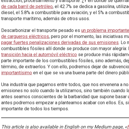
extracción, procesamiento y transporte. ¿Y en dónde se quema
de cada barril de petróleo
, el 42.7% se dedica a gasolina, utili
diesel, el 5.8% a combustible para aviación, y el 5% a combust
transporte marítimo, además de otros usos.
Descarbonizar el transporte pesado es
un problema importante
de cargueros eléctricos
, pero por el momento, las iniciativas
pagar fuertes penalizaciones derivadas de sus emisiones
. Lo 
combustibles fósiles allí donde se produce con mayor alegría: l
transición hacia el automóvil eléctrico
se produce más rápidame
parte importante de los combustibles fósiles, sino además, dejar
término, de extraerlos. Y con ello, podremos dejar de subvenci
importantísimo
en el que se va una buena parte del dinero púb
Una industria que pagamos entre todos, que nos envenena a nos
emisiones no solo cuando la utilizamos, sino también cuando 
antes seamos conscientes de la barbaridad que supone basar 
antes podremos empezar a plantearnos acabar con ellos. Es, sin
importante de todos los tiempos.
This article is also available in English on my Medium page, «
F