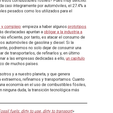
n esos combustibles fósiles? Pues muy sencillo:
zada casi íntegramente por automóviles, el 27.4% a
ibles pesados como los utilizados para el
 y complejo
: empieza a haber algunos
prototipos
 más destacadas apuntan a
obligar a la industria a
más eficiente, por tanto, es atacar el consumo de
os automóviles de gasolina y diesel. Si la
nte, podremos no solo dejar de consumir una
 de transportarlos, de refinarlos y, en último
onar a las empresas dedicadas a ello,
un capítulo
lico de muchos países.
otros y a nuestro planeta, y que genera
la extraemos, refinamos y transportamos. Cuanto
una economía en el uso de combustibles fósiles,
 ninguna duda, la transición tecnológica más
ossil fuels: dirty to use, dirty to transport
»