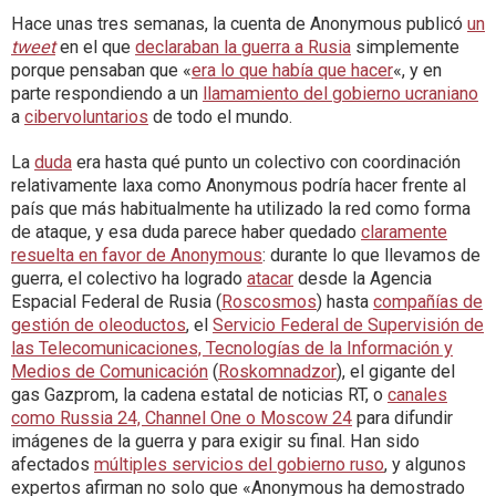
Hace unas tres semanas, la cuenta de Anonymous publicó
un
tweet
en el que
declaraban la guerra a Rusia
simplemente
porque pensaban que «
era lo que había que hacer
«, y en
parte respondiendo a un
llamamiento del gobierno ucraniano
a
cibervoluntarios
de todo el mundo.
La
duda
era hasta qué punto un colectivo con coordinación
relativamente laxa como Anonymous podría hacer frente al
país que más habitualmente ha utilizado la red como forma
de ataque, y esa duda parece haber quedado
claramente
resuelta en favor de Anonymous
: durante lo que llevamos de
guerra, el colectivo ha logrado
atacar
desde la Agencia
Espacial Federal de Rusia (
Roscosmos
) hasta
compañías de
gestión de oleoductos
, el
Servicio Federal de Supervisión de
las Telecomunicaciones, Tecnologías de la Información y
Medios de Comunicación
(
Roskomnadzor
), el gigante del
gas Gazprom, la cadena estatal de noticias RT, o
canales
como Russia 24, Channel One o Moscow 24
para difundir
imágenes de la guerra y para exigir su final. Han sido
afectados
múltiples servicios del gobierno ruso
, y algunos
expertos afirman no solo que «Anonymous ha demostrado