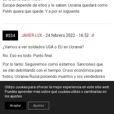
Europa depende de ellos y lo saben. Ucrania quedará como
Putin quiera que quede. Y a por el siguiente.
JAVIER LUX
-
24 febrero 2022 - 16:52
#034
¿Vamos a ver soldados USA o EU en Ucrania?
No. Eso es todo. Punto final.
Por lo tanto: Seguiremos como estamos. Sanciones que
se irán debilitando con el tiempo. Crisis económica para
todos, Ucrania/Rusia poniendo muertos y los vendedores
de armas ganando dinero a espuertas.
Utilizo
cookies
para ofrecer la mejor experiencia en este sitio web.
Puedes aprender más sobre qué
cookies
utilizo o cambiarlas en
los ajustes.
MATT
-
24 febrero 2022 - 17:21
Aceptar
Ajustes
Exacto.