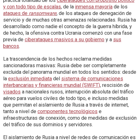
práctica totalidad de los
ciberataques con propósito político
y con todo tipo de escalas
, de la
inmensa mayoría
de los
ataques de
ransomware
, de los ataques de denegación de
servicio y de muchas otras amenazas relacionadas. Rusia ha
desarrollado como nadie el concepto de la guerra híbrida, y
de hecho, la ofensiva contra Ucrania comenzó con una fase
previa de
ciberataques masivos a su gobierno
y a
sus
bancos
.
La trascendencia de los hechos reclama medidas
sancionadoras masivas: Rusia debe ser completamente
excluida del panorama mundial en todos los sentidos: desde
la
exclusión inmediata
del
sistema de comunicaciones
interbancarias y financieras mundial (SWIFT)
, rescisión de
visados
a nacionales rusos, interrupción absoluta del tráfico
aéreo para vuelos civiles de todo tipo, e incluso medidas
que permitan el aislamiento de Rusia a través de internet,
tanto a nivel de
componentes tecnológicos
e
infraestructuras de conexión, como de medidas de exclusión
del tráfico de sus dominios y servidores.
El aislamiento de Rusia a nivel de redes de comunicación es