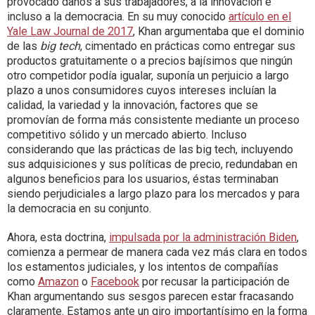
provocado daños a sus trabajadores, a la innovación e
incluso a la democracia. En su muy conocido
artículo en el
Yale Law Journal de 2017
, Khan argumentaba que el dominio
de las
big tech
, cimentado en prácticas como entregar sus
productos gratuitamente o a precios bajísimos que ningún
otro competidor podía igualar, suponía un perjuicio a largo
plazo a unos consumidores cuyos intereses incluían la
calidad, la variedad y la innovación, factores que se
promovían de forma más consistente mediante un proceso
competitivo sólido y un mercado abierto. Incluso
considerando que las prácticas de las big tech, incluyendo
sus adquisiciones y sus políticas de precio, redundaban en
algunos beneficios para los usuarios, éstas terminaban
siendo perjudiciales a largo plazo para los mercados y para
la democracia en su conjunto.
Ahora, esta doctrina,
impulsada por la administración Biden
,
comienza a permear de manera cada vez más clara en todos
los estamentos judiciales, y los intentos de compañías
como
Amazon
o
Facebook
por recusar la participación de
Khan argumentando sus sesgos parecen estar fracasando
claramente. Estamos ante un giro importantísimo en la forma