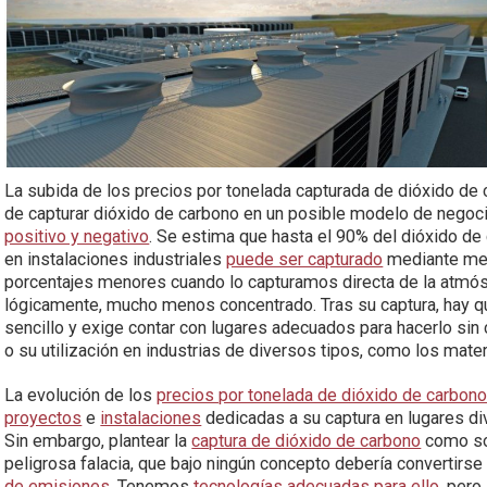
La subida de los precios por tonelada capturada de dióxido de 
de capturar dióxido de carbono en un posible modelo de negocio
positivo y negativo
. Se estima que hasta el 90% del dióxido d
en instalaciones industriales
puede ser capturado
mediante met
porcentajes menores cuando lo capturamos directa de la atmósf
lógicamente, mucho menos concentrado. Tras su captura, hay q
sencillo y exige contar con lugares adecuados para hacerlo sin 
o su utilización en industrias de diversos tipos, como los mate
La evolución de los
precios por tonelada de dióxido de carbon
proyectos
e
instalaciones
dedicadas a su captura en lugares di
Sin embargo, plantear la
captura de dióxido de carbono
como sol
peligrosa falacia, que bajo ningún concepto debería convertirs
de emisiones
. Tenemos
tecnologías adecuadas para ello
, pero