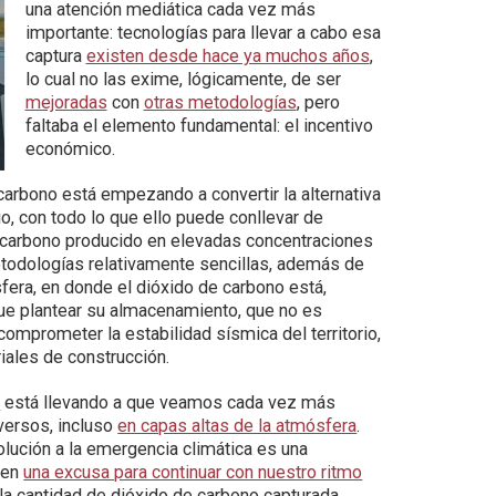
una atención mediática cada vez más
importante: tecnologías para llevar a cabo esa
captura
existen desde hace ya muchos años
,
lo cual no las exime, lógicamente, de ser
mejoradas
con
otras metodologías
, pero
faltaba el elemento fundamental: el incentivo
económico.
carbono está empezando a convertir la alternativa
, con todo lo que ello puede conllevar de
e carbono producido en elevadas concentraciones
odologías relativamente sencillas, además de
era, en donde el dióxido de carbono está,
ue plantear su almacenamiento, que no es
comprometer la estabilidad sísmica del territorio,
riales de construcción.
o
está llevando a que veamos cada vez más
versos, incluso
en capas altas de la atmósfera
.
ución a la emergencia climática es una
e en
una excusa para continuar con nuestro ritmo
 la cantidad de dióxido de carbono capturada