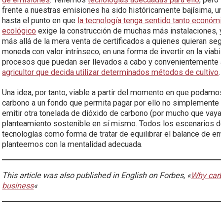
frente a nuestras emisiones ha sido históricamente bajísima, u
hasta el punto en que
la tecnología tenga sentido tanto econó
ecológico
exige la construcción de muchas más instalaciones, y
más allá de la mera venta de certificados a quienes quieran seg
moneda con valor intrínseco, en una forma de invertir en la viabi
procesos que puedan ser llevados a cabo y convenientemente a
agricultor que decida utilizar determinados métodos de cultivo
.
Una idea, por tanto, viable a partir del momento en que podamos
carbono a un fondo que permita pagar por ello no simplement
emitir otra tonelada de dióxido de carbono (por mucho que vay
planteamiento sostenible en sí mismo. Todos los escenarios de
tecnologías como forma de tratar de equilibrar el balance de em
planteemos con la mentalidad adecuada.
This article was also published in English on Forbes, «
Why carb
business
«