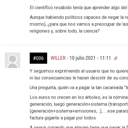
El científico resabido tenía que aprender algo del
Aunque habiendo políticos capaces de negar la re
mismo), ¿para que nos vamos a preocupar de las 
religiones y, sobre todo, la ciencia?
WILLER
-
10 julio 2021 - 11:11
#006
Y seguimos exprimiendo al usuario que no quiere 
ni las consecuencias le hacen desistir de su co
Una pregunta, quién va a pagar la tan cacareada “tr
Los euros no crecen en los árboles, es la nómin
generación, luego generación+sistema (transporte, 
(generación+sistema+emisiones, ..), … ese paraíso
factura gigante a pagar por todos.
A seguir currando que alguien tiene que pagar la f