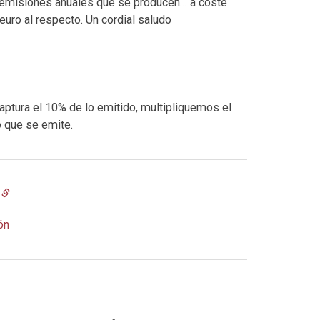
 emisiones anuales que se producen… a coste
 euro al respecto. Un cordial saludo
captura el 10% de lo emitido, multipliquemos el
o que se emite.
ón