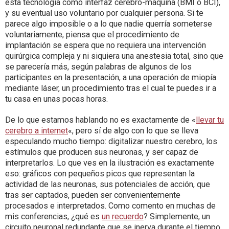
esta tecnología como interfaz cerebro-máquina (BMI o BCI),
y su eventual uso voluntario por cualquier persona. Si te
parece algo imposible o a lo que nadie querría someterse
voluntariamente, piensa que el procedimiento de
implantación se espera que no requiera una intervención
quirúrgica compleja y ni siquiera una anestesia total, sino que
se parecería más, según palabras de algunos de los
participantes en la presentación, a una operación de miopía
mediante láser, un procedimiento tras el cual te puedes ir a
tu casa en unas pocas horas.
De lo que estamos hablando no es exactamente de «
llevar tu
cerebro a internet
«, pero sí de algo con lo que se lleva
especulando mucho tiempo: digitalizar nuestro cerebro, los
estímulos que producen sus neuronas, y ser capaz de
interpretarlos. Lo que ves en la ilustración es exactamente
eso: gráficos con pequeños picos que representan la
actividad de las neuronas, sus potenciales de acción, que
tras ser captados, pueden ser convenientemente
procesados e interpretados. Como comento en muchas de
mis conferencias, ¿qué es
un recuerdo
? Simplemente, un
circuito neuronal redundante que se inerva durante el tiempo