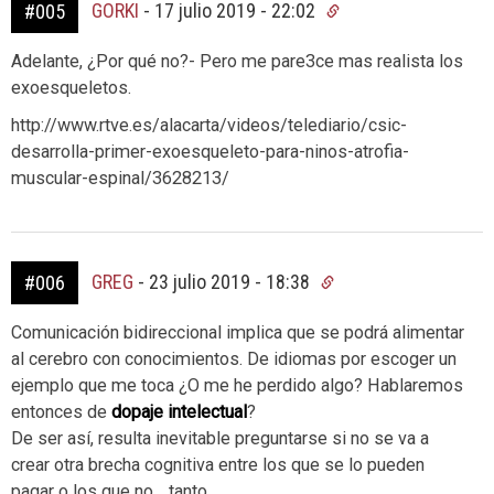
GORKI
-
17 julio 2019 - 22:02
#005
Adelante, ¿Por qué no?- Pero me pare3ce mas realista los
exoesqueletos.
http://www.rtve.es/alacarta/videos/telediario/csic-
desarrolla-primer-exoesqueleto-para-ninos-atrofia-
muscular-espinal/3628213/
GREG
-
23 julio 2019 - 18:38
#006
Comunicación bidireccional implica que se podrá alimentar
al cerebro con conocimientos. De idiomas por escoger un
ejemplo que me toca ¿O me he perdido algo? Hablaremos
entonces de
dopaje intelectual
?
De ser así, resulta inevitable preguntarse si no se va a
crear otra brecha cognitiva entre los que se lo pueden
pagar o los que no… tanto.