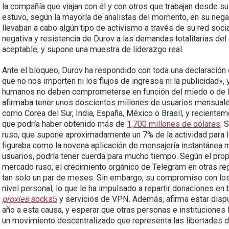
la compañía que viajan con él y con otros que trabajan desde s
estuvo, según la mayoría de analistas del momento, en su nega
llevaban a cabo algún tipo de activismo a través de su red soci
negativa y resistencia de Durov a las demandas totalitarias del
aceptable, y supone una muestra de liderazgo real.
Ante el bloqueo, Durov ha respondido con toda una declaración 
que no nos importen ni los flujos de ingresos ni la publicidad», 
humanos no deben comprometerse en función del miedo o de l
afirmaba tener unos doscientos millones de usuarios mensuales
como Corea del Sur, India, España, México o Brasil, y reciente
que podría haber obtenido más de
1,700 millones de dólares
. 
ruso, que supone aproximadamente un 7% de la actividad para 
figuraba como la novena aplicación de mensajería instantánea
usuarios, podría tener cuerda para mucho tiempo. Según el propi
mercado ruso, el crecimiento orgánico de Telegram en otras r
tan solo un par de meses. Sin embargo, su compromiso con los 
nivel personal, lo que le ha impulsado a repartir donaciones e
proxies
socks5
y servicios de VPN. Además, afirma estar dispu
año a esta causa, y esperar que otras personas e instituciones 
un movimiento descentralizado que representa las libertades dig