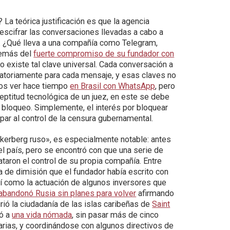
 La teórica justificación es que la agencia
descifrar las conversaciones llevadas a cabo a
a. ¿Qué lleva a una compañía como Telegram,
demás del
fuerte compromiso de su fundador con
o existe tal clave universal. Cada conversación a
eatoriamente para cada mensaje, y esas claves no
mos ver hace tiempo
en Brasil con WhatsApp
, pero
eptitud tecnológica de un juez, en este se debe
 bloqueo. Simplemente, el interés por bloquear
apar al control de la censura gubernamental.
ckerberg ruso», es especialmente notable: antes
del país, pero se encontró con que una serie de
taron el control de su propia compañía. Entre
lsa de dimisión que el fundador había escrito con
así como la actuación de algunos inversores que
abandonó Rusia sin planes para volver
afirmando
rió la ciudadanía de las islas caribeñas de
Saint
có a
una vida nómada
, sin pasar más de cinco
arias, y coordinándose con algunos directivos de