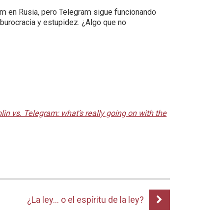
am en Rusia, pero Telegram sigue funcionando
 burocracia y estupidez. ¿Algo que no
in vs. Telegram: what’s really going on with the
¿La ley… o el espíritu de la ley?