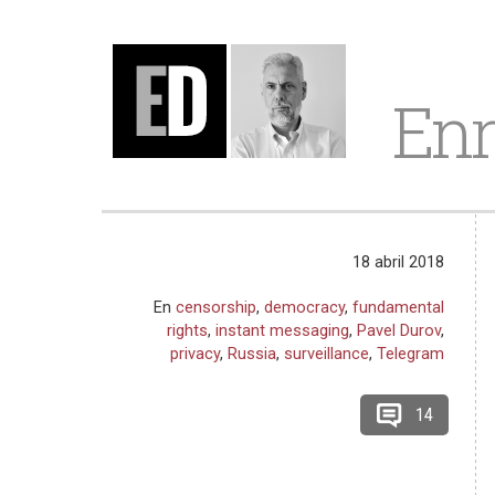
Enr
18 abril 2018
En
censorship
,
democracy
,
fundamental
rights
,
instant messaging
,
Pavel Durov
,
privacy
,
Russia
,
surveillance
,
Telegram
14