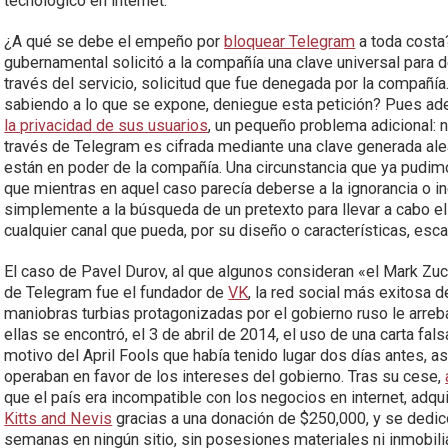
tecnológico en internet.
¿A qué se debe el empeño por
bloquear Telegram
a toda costa?
gubernamental solicitó a la compañía una clave universal para 
través del servicio, solicitud que fue denegada por la compañí
sabiendo a lo que se expone, deniegue esta petición? Pues a
la privacidad de sus usuarios
, un pequeño problema adicional: n
través de Telegram es cifrada mediante una clave generada al
están en poder de la compañía. Una circunstancia que ya pudi
que mientras en aquel caso parecía deberse a la ignorancia o in
simplemente a la búsqueda de un pretexto para llevar a cabo el
cualquier canal que pueda, por su diseño o características, esc
El caso de Pavel Durov, al que algunos consideran «el Mark Zu
de Telegram fue el fundador de
VK
, la red social más exitosa 
maniobras turbias protagonizadas por el gobierno ruso le arreba
ellas se encontró, el 3 de abril de 2014, el uso de una carta fa
motivo del April Fools que había tenido lugar dos días antes, 
operaban en favor de los intereses del gobierno. Tras su cese,
que el país era incompatible con los negocios en internet, adqui
Kitts and Nevis
gracias a una donación de $250,000, y se dedi
semanas en ningún sitio, sin posesiones materiales ni inmobili