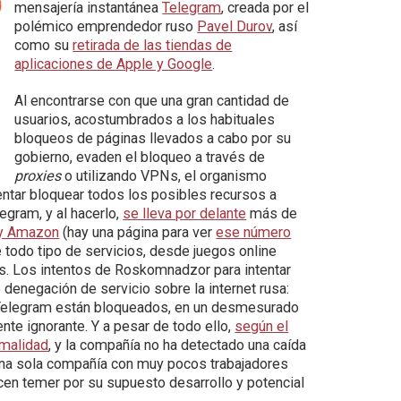
mensajería instantánea
Telegram
, creada por el
polémico emprendedor ruso
Pavel Durov
, así
como su
retirada de las tiendas de
aplicaciones de Apple y Google
.
Al encontrarse con que una gran cantidad de
usuarios, acostumbrados a los habituales
bloqueos de páginas llevados a cabo por su
gobierno, evaden el bloqueo a través de
proxies
o utilizando VPNs, el organismo
ntar bloquear todos los posibles recursos a
gram, y al hacerlo,
se lleva por delante
más de
 y Amazon
(hay una página para ver
ese número
 todo tipo de servicios, desde juegos online
. Los intentos de Roskomnadzor para intentar
denegación de servicio sobre la internet rusa:
 Telegram están bloqueados, en un desmesurado
te ignorante. Y a pesar de todo ello,
según el
rmalidad
, y la compañía no ha detectado una caída
o. Una sola compañía con muy pocos trabajadores
cen temer por su supuesto desarrollo y potencial