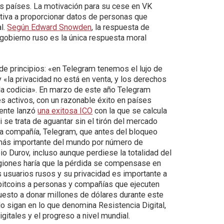
us países. La motivación para su cese en VK
tiva a proporcionar datos de personas que
al.
Según Edward Snowden
, la respuesta de
 gobierno ruso es la única respuesta moral
de principios: «en Telegram tenemos el lujo de
y «la privacidad no está en venta, y los derechos
a codicia». En marzo de este año Telegram
 activos, con un razonable éxito en países
mente lanzó
una exitosa ICO
con la que se calcula
Si se trata de aguantar sin el tirón del mercado
la compañía, Telegram, que antes del bloqueo
 más importante del mundo por número de
o Durov, incluso aunque perdiese la totalidad del
egiones haría que la pérdida se compensase en
usuarios rusos y su privacidad es importante a
n bitcoins a personas y compañías que ejecuten
esto a donar millones de dólares durante este
lo sigan en lo que denomina Resistencia Digital,
itales y el progreso a nivel mundial.