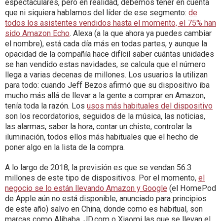
espectaculares, pero en realidad, debemos tener en cuenta
que ni siquiera hablamos del líder de ese segmento:
de
todos los asistentes vendidos hasta el momento, el 75% han
sido Amazon Echo
. Alexa (a la que ahora ya puedes cambiar
el nombre), está cada día más en todas partes, y aunque la
opacidad de la compañía hace difícil saber cuántas unidades
se han vendido estas navidades, se calcula que el número
llega a varias decenas de millones. Los usuarios la utilizan
para todo: cuando Jeff Bezos afirmó que su dispositivo iba
mucho más allá de llevar a la gente a comprar en Amazon,
tenía toda la razón. Los
usos más habituales del dispositivo
son los recordatorios, seguidos de la música, las noticias,
las alarmas, saber la hora, contar un chiste, controlar la
iluminación, todos ellos más habituales que el hecho de
poner algo en la lista de la compra.
A lo largo de 2018, la previsión es que se vendan 56.3
millones de este tipo de dispositivos. Por el momento,
el
negocio se lo están llevando Amazon y Google
(el HomePod
de Apple aún no está disponible, anunciado para principios
de este año) salvo en China, donde como es habitual, son
marcas como
Alibaba, JD.com o Xiaomi las que se llevan el