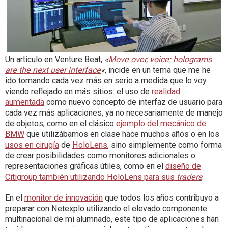
Un artículo en Venture Beat,
«
Move over, voice: holograms
are the next user interface
«
, incide en un tema que me he
ido tomando cada vez más en serio a medida que lo voy
viendo reflejado en más sitios: el uso de
realidad
aumentada
como nuevo concepto de interfaz de usuario para
cada vez más aplicaciones, ya no necesariamente de manejo
de objetos, como en el clásico
ejemplo del mecánico de
BMW
que utilizábamos en clase hace muchos años o en los
usos en cirugía
de
HoloLens
, sino simplemente como forma
de crear posibilidades como monitores adicionales o
representaciones gráficas útiles, como en el
diseño de
Citigroup también utilizando HoloLens para sus
traders
.
En el
monitor de innovación
que todos los años contribuyo a
preparar con Netexplo utilizando el elevado componente
multinacional de mi alumnado, este tipo de aplicaciones han