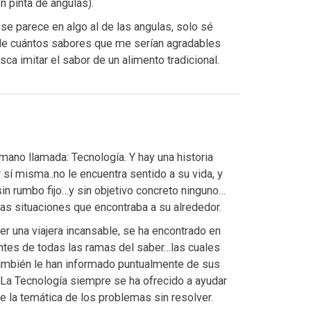
n pinta de angulas).
 se parece en algo al de las angulas, solo sé
de cuántos sabores que me serían agradables
a imitar el sabor de un alimento tradicional.
umano llamada: Tecnología. Y hay una historia
 sí misma..no le encuentra sentido a su vida, y
sin rumbo fijo…y sin objetivo concreto ninguno…
las situaciones que encontraba a su alrededor.
r una viajera incansable, se ha encontrado en
ntes de todas las ramas del saber…las cuales
también le han informado puntualmente de sus
 La Tecnología siempre se ha ofrecido a ayudar
 la temática de los problemas sin resolver.