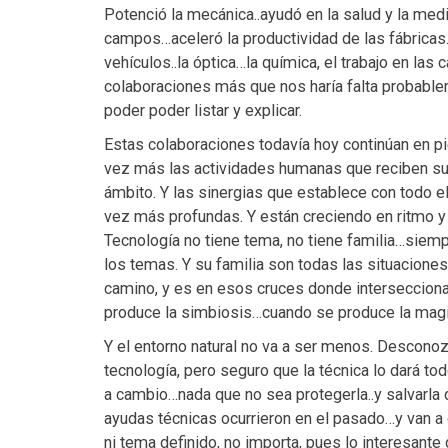
Potenció la mecánica..ayudó en la salud y la medi
campos…aceleró la productividad de las fábricas..
vehículos..la óptica…la química, el trabajo en las c
colaboraciones más que nos haría falta probablem
poder poder listar y explicar.
Estas colaboraciones todavía hoy continúan en 
vez más las actividades humanas que reciben su 
ámbito. Y las sinergias que establece con todo el
vez más profundas. Y están creciendo en ritmo y
Tecnología no tiene tema, no tiene familia…siem
los temas. Y su familia son todas las situacione
camino, y es en esos cruces donde interseccion
produce la simbiosis…cuando se produce la magi
Y el entorno natural no va a ser menos. Desconozc
tecnología, pero seguro que la técnica lo dará to
a cambio…nada que no sea protegerla..y salvarla d
ayudas técnicas ocurrieron en el pasado…y van a c
ni tema definido, no importa, pues lo interesante