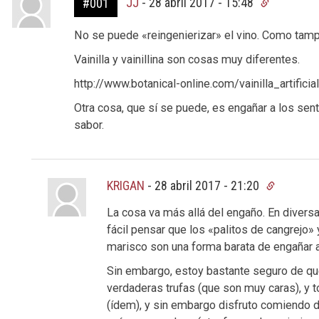
JJ
-
28 abril 2017 - 15:48
#001
No se puede «reingenierizar» el vino. Como tampo
Vainilla y vainillina son cosas muy diferentes.
http://www.botanical-online.com/vainilla_artificia
Otra cosa, que sí se puede, es engañar a los sen
sabor.
KRIGAN
-
28 abril 2017 - 21:20
La cosa va más allá del engaño. En diver
fácil pensar que los «palitos de cangrejo»
marisco son una forma barata de engañar a
Sin embargo, estoy bastante seguro de q
verdaderas trufas (que son muy caras), y
(ídem), y sin embargo disfruto comiendo d