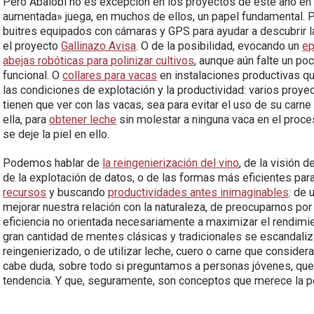
Pero Abalobi no es excepción en los proyectos de este año en N
aumentada» juega, en muchos de ellos, un papel fundamental. Po
buitres equipados con cámaras y GPS para ayudar a descubrir la
el proyecto
Gallinazo Avisa
. O de la posibilidad, evocando un
ep
abejas robóticas para polinizar cultivos
, aunque aún falte un po
funcional. O
collares para vacas
en instalaciones productivas q
las condiciones de explotación y la productividad: varios pro
tienen que ver con las vacas, sea para evitar el uso de su carn
ella, para
obtener leche
sin molestar a ninguna vaca en el proce
se deje la piel en ello.
Podemos hablar de
la reingenierización del vino
, de la visión d
de la explotación de datos, o de las formas más eficientes par
recursos
y buscando
productividades antes inimaginables
: de
mejorar nuestra relación con la naturaleza, de preocuparnos por
eficiencia no orientada necesariamente a maximizar el rendimie
gran cantidad de mentes clásicas y tradicionales se escandaliza
reingenierizado, o de utilizar leche, cuero o carne que considera
cabe duda, sobre todo si preguntamos a personas jóvenes, que
tendencia. Y que, seguramente, son conceptos que merece la pe