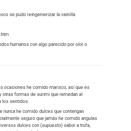
co se pudo reingenierizar la vainilla.
l.htm
tidos humanos con algo parecido por olor o
sas ocasiones he comido marisco, así que es
 y otras formas de surimi que remedan al
 los sentidos.
ue nunca he comido dulces que contengan
 totalmente seguro que jamás he comido angulas
iversos dulces con (supuesto) sabor a trufa,