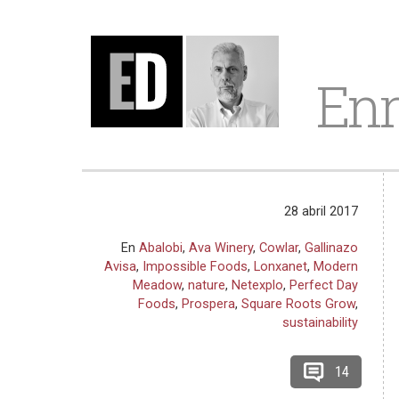
Enr
28 abril 2017
En
Abalobi
,
Ava Winery
,
Cowlar
,
Gallinazo
Avisa
,
Impossible Foods
,
Lonxanet
,
Modern
Meadow
,
nature
,
Netexplo
,
Perfect Day
Foods
,
Prospera
,
Square Roots Grow
,
sustainability
14