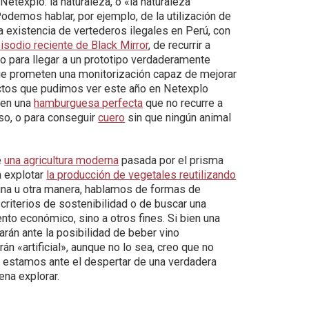
etexplo: la naturaleza, o «la naturaleza
demos hablar, por ejemplo, de la utilización de
 existencia de vertederos ilegales en Perú, con
isodio reciente de Black Mirror
, de recurrir a
co para llegar a un prototipo verdaderamente
ue prometen una monitorización capaz de mejorar
yectos que pudimos ver este año en Netexplo
e en una
hamburguesa perfecta
que no recurre a
so, o para conseguir
cuero
sin que ningún animal
e
una agricultura moderna
pasada por el prisma
a explotar
la producción de vegetales reutilizando
 una u otra manera, hablamos de formas de
 criterios de sostenibilidad o de buscar una
nto económico, sino a otros fines. Si bien una
rán ante la posibilidad de beber vino
rán «artificial», aunque no lo sea, creo que no
 estamos ante el despertar de una verdadera
na explorar.