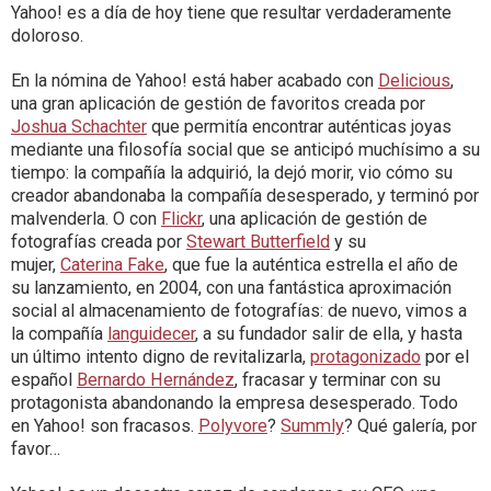
Yahoo! es a día de hoy tiene que resultar verdaderamente
doloroso.
En la nómina de Yahoo! está haber acabado con
Delicious
,
una gran aplicación de gestión de favoritos creada por
Joshua Schachter
que permitía encontrar auténticas joyas
mediante una filosofía social que se anticipó muchísimo a su
tiempo: la compañía la adquirió, la dejó morir, vio cómo su
creador abandonaba la compañía desesperado, y terminó por
malvenderla. O con
Flickr
, una aplicación de gestión de
fotografías creada por
Stewart Butterfield
y su
mujer,
Caterina Fake
, que fue la auténtica estrella el año de
su lanzamiento, en 2004, con una fantástica aproximación
social al almacenamiento de fotografías: de nuevo, vimos a
la compañía
languidecer
, a su fundador salir de ella, y hasta
un último intento digno de revitalizarla,
protagonizado
por el
español
Bernardo Hernández
, fracasar y terminar con su
protagonista abandonando la empresa desesperado. Todo
en Yahoo! son fracasos.
Polyvore
?
Summly
? Qué galería, por
favor…