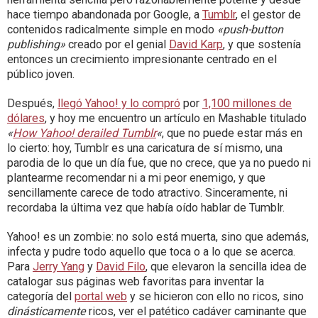
hace tiempo abandonada por Google, a
Tumblr
, el gestor de
contenidos radicalmente simple en modo
«push-button
publishing»
creado por el genial
David Karp
, y que sostenía
entonces un crecimiento impresionante centrado en el
público joven.
Después,
llegó Yahoo! y lo compró
por
1,100 millones de
dólares
, y hoy me encuentro un artículo en Mashable titulado
«
How Yahoo! derailed Tumblr
«
, que no puede estar más en
lo cierto: hoy, Tumblr es una caricatura de sí mismo, una
parodia de lo que un día fue, que no crece, que ya no puedo ni
plantearme recomendar ni a mi peor enemigo, y que
sencillamente carece de todo atractivo. Sinceramente, ni
recordaba la última vez que había oído hablar de Tumblr.
Yahoo! es un zombie: no solo está muerta, sino que además,
infecta y pudre todo aquello que toca o a lo que se acerca.
Para
Jerry Yang
y
David Filo
, que elevaron la sencilla idea de
catalogar sus páginas web favoritas para inventar la
categoría del
portal web
y se hicieron con ello no ricos, sino
dinásticamente
ricos, ver el patético cadáver caminante que