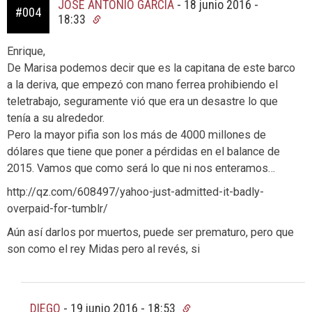
JOSÉ ANTONIO GARCÍA
-
18 junio 2016 -
#004
18:33
Enrique,
De Marisa podemos decir que es la capitana de este barco
a la deriva, que empezó con mano ferrea prohibiendo el
teletrabajo, seguramente vió que era un desastre lo que
tenía a su alrededor.
Pero la mayor pifia son los más de 4000 millones de
dólares que tiene que poner a pérdidas en el balance de
2015. Vamos que como será lo que ni nos enteramos…
http://qz.com/608497/yahoo-just-admitted-it-badly-
overpaid-for-tumblr/
Aún así darlos por muertos, puede ser prematuro, pero que
son como el rey Midas pero al revés, si
DIEGO
-
19 junio 2016 - 18:53