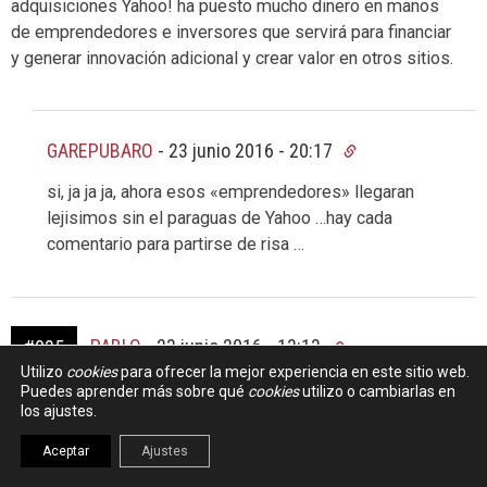
adquisiciones Yahoo! ha puesto mucho dinero en manos
de emprendedores e inversores que servirá para financiar
y generar innovación adicional y crear valor en otros sitios.
GAREPUBARO
-
23 junio 2016 - 20:17
si, ja ja ja, ahora esos «emprendedores» llegaran
lejisimos sin el paraguas de Yahoo …hay cada
comentario para partirse de risa …
PABLO
-
23 junio 2016 - 13:13
#035
Utilizo
cookies
para ofrecer la mejor experiencia en este sitio web.
Puedes aprender más sobre qué
cookies
utilizo o cambiarlas en
Os acordáis de geocities.com, también lo compró creo, y
los ajustes.
ahora qué es de el?
Aceptar
Ajustes