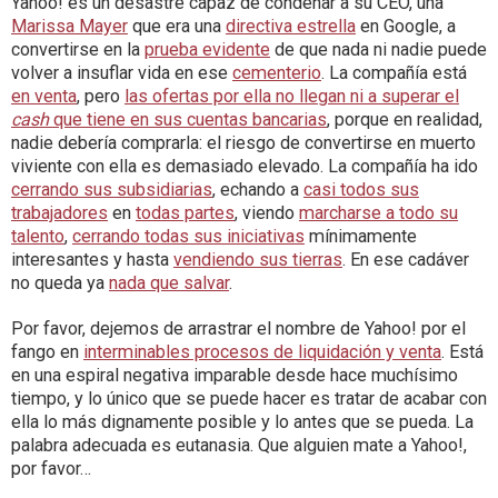
Yahoo! es un desastre capaz de condenar a su CEO, una
Marissa Mayer
que era una
directiva estrella
en Google, a
convertirse en la
prueba evidente
de que nada ni nadie puede
volver a insuflar vida en ese
cementerio
. La compañía está
en venta
, pero
las ofertas por ella no llegan ni a superar el
cash
que tiene en sus cuentas bancarias
, porque en realidad,
nadie debería comprarla: el riesgo de convertirse en muerto
viviente con ella es demasiado elevado. La compañía ha ido
cerrando sus subsidiarias
, echando a
casi todos sus
trabajadores
en
todas partes
, viendo
marcharse a todo su
talento
,
cerrando todas sus iniciativas
mínimamente
interesantes y hasta
vendiendo sus tierras
. En ese cadáver
no queda ya
nada que salvar
.
Por favor, dejemos de arrastrar el nombre de Yahoo! por el
fango en
interminables procesos de liquidación y venta
. Está
en una espiral negativa imparable desde hace muchísimo
tiempo, y lo único que se puede hacer es tratar de acabar con
ella lo más dignamente posible y lo antes que se pueda. La
palabra adecuada es eutanasia. Que alguien mate a Yahoo!,
por favor…