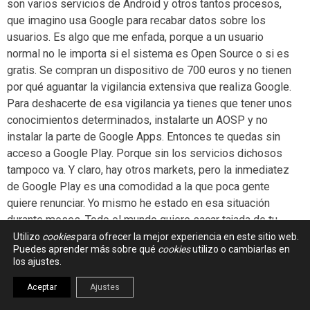
son varios servicios de Android y otros tantos procesos,
que imagino usa Google para recabar datos sobre los
usuarios. Es algo que me enfada, porque a un usuario
normal no le importa si el sistema es Open Source o si es
gratis. Se compran un dispositivo de 700 euros y no tienen
por qué aguantar la vigilancia extensiva que realiza Google.
Para deshacerte de esa vigilancia ya tienes que tener unos
conocimientos determinados, instalarte un AOSP y no
instalar la parte de Google Apps. Entonces te quedas sin
acceso a Google Play. Porque sin los servicios dichosos
tampoco va. Y claro, hay otros markets, pero la inmediatez
de Google Play es una comodidad a la que poca gente
quiere renunciar. Yo mismo he estado en esa situación
durante meses. Todo el mundo quiere sacar tajada de tu
móvil y me parece injusto. El smartphone no es mas que
Utilizo
cookies
para ofrecer la mejor experiencia en este sitio web.
Puedes aprender más sobre qué
cookies
utilizo o cambiarlas en
un ordenador de bolsillo. ¿Por qué tienen que explotarlo
los ajustes.
tanto? ¿Por qué todo el mundo quiere tus datos? Encima el
usuario está más desprotegido porque no controla lo
Aceptar
Ajustes
mismo el móvil que el ordenador de sobremesa.