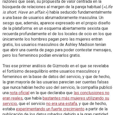
razones que sean, su propuesta de valor centrada en la
búsqueda de relaciones al margen de la pareja habitual (
«Life
is short. Have an affair.»
) había seducido fundamentalmente
a una base de usuarios abrumadoramente masculina. Un
sesgo que, además, aparece expresado en el propio diseño
de la plataforma: en un esquema abiertamente sexista que
recuerda profundamente el de los locales de ocio en los que
únicamente los hombres pagan pero las mujeres entran
gratis, los usuarios masculinos de Ashley Madison tenían
que abrir una cuenta de pago para poder contestar mensajes,
pero los femeninos podían enviarlos gratis.
Tras ese primer análisis de Gizmodo en el que se revelaba
el fortísimo desequilibrio entre usuarios masculinos y
femeninos en la base de datos del servicio, y que de hecho,
la gran mayoría de las usuarias parecían ser cuentas falsas
que nunca habían hecho uso del servicio, la compañía publicó
una
nota oficial
en la que declaraba que
las conclusiones no
eran reales
, que había
bastantes más mujeres utilizando su
servicio
, que el servicio
no era una estafa
, y que de hecho,
estaba
experimentando un fuerte crecimiento
a partir de la
publicación de los datos robados debido a la gran cantidad