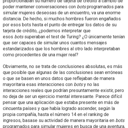
proporcionaban su número de tarjeta de crédito a cambio de
poder mantener conversaciones con
bots
programados para
simular mujeres deseosas de un encuentro, va una enorme
distancia. De hecho, si muchos hombres fueron engañados
por esos bots hasta el punto de entregar los datos de su
tarjeta de crédito, ¿podemos interpretar que
esos
bots
superaban el test de Turing? ¿O únicamente tenían
que ser capaces de simular unos cuantos mensajes
estandarizados que los hombres al otro lado interpretaban
como procedentes de una mujer real?
Obviamente, no se trata de conclusiones absolutas, es más
que posible que algunas de las conclusiones sean erróneas
o que se basen en unos datos que reflejaban de manera
mayoritaria esas interacciones con
bots
y no las
interacciones reales que podrían presuntamente existir, pero
no deja de ser un ejercicio mental interesante. Parece difícil
pensar que una aplicación que estaba presente en más de
cincuenta países y que había logrado ascender, según la
propia compañía, hasta el número 14 en el ranking de
ingresos, basase su actividad de manera mayoritaria en
bots
programados para simular mujeres en busca de una aventura,