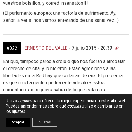
vuestros bolsillos, y corred insensatos!!!
(El parlamento europeo: una factoría de sufrimiento. Ay,
señor.. a ver si nos vamos enterando de una santa vez…).
ERNESTO DEL VALLE
-
7 julio 2015 - 20:39
#022
Enrique, tampoco parecía creíble que nos fueran a arrebatar
el derecho de cita, y lo hicieron. Estas agresiones a las
libertades en la Red hay que cortarlas de raíz. El problema
es que mucha gente que lea este artículo y estos
comentarios, ni siquiera sabrá de lo que estamos
hablando. La ignorancia es la mayor enemiga de la libertad.
Utilizo
cookies
para ofrecer la mejor experiencia en este sitio web.
Puedes aprender más sobre qué
cookies
utilizo o cambiarlas en
los ajustes.
Aceptar
Ajustes
MHYST
-
8 julio 2015 - 03:47
#023