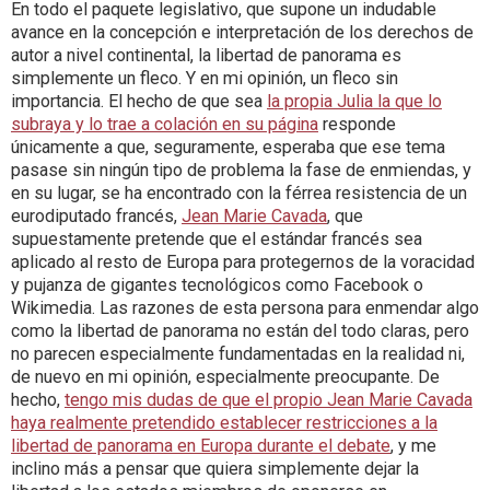
En todo el paquete legislativo, que supone un indudable
avance en la concepción e interpretación de los derechos de
autor a nivel continental, la libertad de panorama es
simplemente un fleco. Y en mi opinión, un fleco sin
importancia. El hecho de que sea
la propia Julia la que lo
subraya y lo trae a colación en su página
responde
únicamente a que, seguramente, esperaba que ese tema
pasase sin ningún tipo de problema la fase de enmiendas, y
en su lugar, se ha encontrado con la férrea resistencia de un
eurodiputado francés,
Jean Marie Cavada
, que
supuestamente pretende que el estándar francés sea
aplicado al resto de Europa para protegernos de la voracidad
y pujanza de gigantes tecnológicos como Facebook o
Wikimedia. Las razones de esta persona para enmendar algo
como la libertad de panorama no están del todo claras, pero
no parecen especialmente fundamentadas en la realidad ni,
de nuevo en mi opinión, especialmente preocupante. De
hecho,
tengo mis dudas de que el propio Jean Marie Cavada
haya realmente pretendido establecer restricciones a la
libertad de panorama en Europa durante el debate
, y me
inclino más a pensar que quiera simplemente dejar la