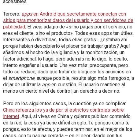
accesibles.
Tercero:
apps
en Android que secretamente conectan con
sitios para monitorizar datos del usuario y con servidores de
publicidad
. El viejo adagio de «si no pagas por el servicio, no
eres el cliente, sino el producto». Todas esas apps tan útiles,
interesantes o divertidas, todas ellas gratis… ¿estaban ahí
porque habían descubierto el placer de trabajar gratis? Aquí
añadimos al hecho de la vigilancia y la monitorización, un
factor adicional: lo hago, pero además no lo digo, lo oculto,
intento engañar al usuario. Una vez más: preocupante, pero
todo se reduce, dado que tratar de bloquear los anuncios en
el
smartphone
, aunque posible, resulta algo más farragoso, a
dejar de utilizar la
app
en cuestión. El usuario mantiene al
menos un cierto nivel de control, un derecho a decir no.
Pero en los siguientes casos, la cuestión ya se complica:
China refuerza los ya de por sí estrictos controles sobre
internet
. Aquí, si vives en China y quieres publicar contenido
en la red, la cosa ya tiene difícil arreglo. Te pongas como te
pongas, esto te afecta, y puedes terminar, en el mejor de los
casos, con tu página cerrada – en el peor, dando con tus