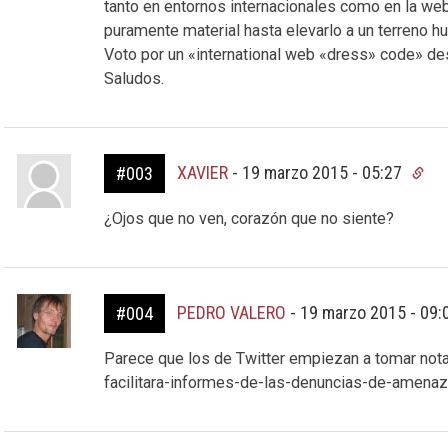
tanto en entornos internacionales como en la we
puramente material hasta elevarlo a un terreno h
Voto por un «international web «dress» code» de
Saludos.
XAVIER
-
19 marzo 2015 - 05:27
#003
¿Ojos que no ven, corazón que no siente?
PEDRO VALERO
-
19 marzo 2015 - 09
#004
Parece que los de Twitter empiezan a tomar nota
facilitara-informes-de-las-denuncias-de-amena