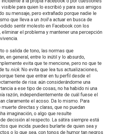
l incidente a la propia Facebook o por cuestiones
visible para quien lo escribió y para sus amigos
ndo su mensaje, pero extrañado porque nadie le
ismo que lleva a un
troll
a actuar en busca de
 podido sentir molesto en Facebook con los
n, eliminar el problema y mantener una percepción
vivencia.
lto o salida de tono, las normas que
 en general, entre lo inútil y lo absurdo,
implemente evita que te mencione, pero no que te
 de tu
nick
. No evita que lea tus actualizaciones,
rque tiene que entrar en tu perfil desde el
irectamente de risa: aún considerándome una
ancia a ese tipo de cosas, no ha habido ni una
nía razón, independientemente de cuál fuese el
aban claramente el acoso. Da lo mismo. Para
 muerte directas y claras, que no puedan
ha imaginación, o algo que resulte
de decisión al respecto. La sátira siempre está
ectos que incida: puedes burlarte de quien sea y
fectos o lo que sea, con tonos de humor tan negros