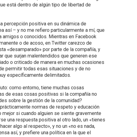
e está dentro de algún tipo de libertad de
na percepción positiva en su dinámica de
ea así – y no me refiero particularmente a mí, que
o a amigos o conocidos. Mientras en Facebook
rmanente o de acoso, en Twitter carezco de
asta «desamparado» por parte de la compañía, y
tar que surjan malentendidos que generen ese
eciado o criticado de manera en muchas ocasiones
de permitir todas esas situaciones y de no
 muy específicamente delimitados.
luto: como entorno, tiene muchas cosas
unas de esas cosas positivas si la compañía no
ades sobre la gestión de la comunidad?
 prácticamente normas de respeto y educación
no mejor si cuando alguien se siente gravemente
e una respuesta positiva al otro lado, un «tienes
acer algo al respecto», y no un «no es nada,
nsa así, y prefiere una política en la que el