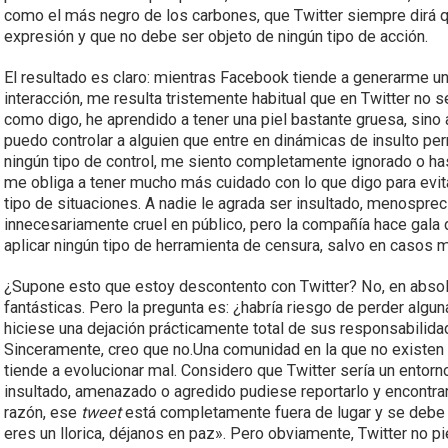
como el más negro de los carbones, que Twitter siempre dirá qu
expresión y que no debe ser objeto de ningún tipo de acción.
El resultado es claro: mientras Facebook tiende a generarme u
interacción, me resulta tristemente habitual que en Twitter no s
como digo, he aprendido a tener una piel bastante gruesa, sin
puedo controlar a alguien que entre en dinámicas de insulto pe
ningún tipo de control, me siento completamente ignorado o h
me obliga a tener mucho más cuidado con lo que digo para evi
tipo de situaciones. A nadie le agrada ser insultado, menospr
innecesariamente cruel en público, pero la compañía hace gala 
aplicar ningún tipo de herramienta de censura, salvo en casos
¿Supone esto que estoy descontento con Twitter? No, en abso
fantásticas. Pero la pregunta es: ¿habría riesgo de perder alg
hiciese una dejación prácticamente total de sus responsabilid
Sinceramente, creo que no.Una comunidad en la que no existen
tiende a evolucionar mal. Considero que Twitter sería un entor
insultado, amenazado o agredido pudiese reportarlo y encontrars
razón, ese
tweet
está completamente fuera de lugar y se debe h
eres un llorica, déjanos en paz». Pero obviamente, Twitter no pie