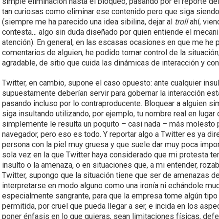
simple eliminación hasta el bloqueo, pasando por el reporte de
tan curiosas como eliminar ese contenido pero que siga siendo 
(siempre me ha parecido una idea sibilina, dejar al
troll
ahí, vie
contesta… algo sin duda diseñado por quien entiende el mecan
atención). En general, en las escasas ocasiones en que me he
comentarios de alguien, he podido tomar control de la situació
agradable, de sitio que cuida las dinámicas de interacción y con
Twitter, en cambio, supone el caso opuesto: ante cualquier insu
supuestamente deberían servir para gobernar la interacción están,
pasando incluso por lo contraproducente. Bloquear a alguien s
siga insultando utilizando, por ejemplo, tu nombre real en lugar
simplemente le resulta un poquito – casi nada – más molesto po
navegador, pero eso es todo. Y reportar algo a Twitter es ya d
persona con la piel muy gruesa y que suele dar muy poca import
sola vez en la que Twitter haya considerado que mi protesta te
insulto o la amenaza, o en situaciones que, a mi entender, roz
Twitter, supongo que la situación tiene que ser de amenazas de
interpretarse en modo alguno como una ironía ni echándole muc
especialmente sangrante, para que la empresa tome algún tipo 
permitida, por cruel que pueda llegar a ser, e incida en los asp
poner énfasis en lo que quieras, sean limitaciones físicas, de