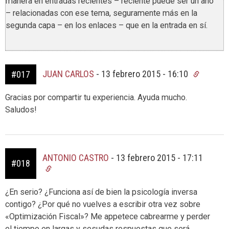
manera en entradas recientes – reciente puede ser un año
– relacionadas con ese tema, seguramente más en la
segunda capa – en los enlaces – que en la entrada en sí.
JUAN CARLOS
-
13 febrero 2015 - 16:10
#017
Gracias por compartir tu experiencia. Ayuda mucho.
Saludos!
ANTONIO CASTRO
-
13 febrero 2015 - 17:11
#018
¿En serio? ¿Funciona así de bien la psicología inversa
contigo? ¿Por qué no vuelves a escribir otra vez sobre
«Optimización Fiscal»? Me appetece cabrearme y perder
el tiempo en largas y sesudas respuestas que será