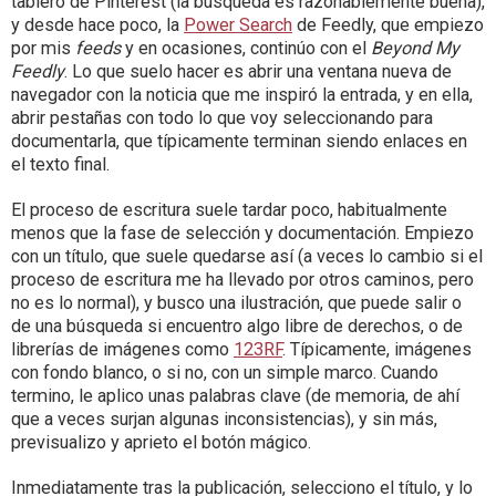
tablero de Pinterest (la búsqueda es razonablemente buena),
y desde hace poco, la
Power Search
de Feedly, que empiezo
por mis
feeds
y en ocasiones, continúo con el
Beyond My
Feedly
. Lo que suelo hacer es abrir una ventana nueva de
navegador con la noticia que me inspiró la entrada, y en ella,
abrir pestañas con todo lo que voy seleccionando para
documentarla, que típicamente terminan siendo enlaces en
el texto final.
El proceso de escritura suele tardar poco, habitualmente
menos que la fase de selección y documentación. Empiezo
con un título, que suele quedarse así (a veces lo cambio si el
proceso de escritura me ha llevado por otros caminos, pero
no es lo normal), y busco una ilustración, que puede salir o
de una búsqueda si encuentro algo libre de derechos, o de
librerías de imágenes como
123RF
. Típicamente, imágenes
con fondo blanco, o si no, con un simple marco. Cuando
termino, le aplico unas palabras clave (de memoria, de ahí
que a veces surjan algunas inconsistencias), y sin más,
previsualizo y aprieto el botón mágico.
Inmediatamente tras la publicación, selecciono el título, y lo