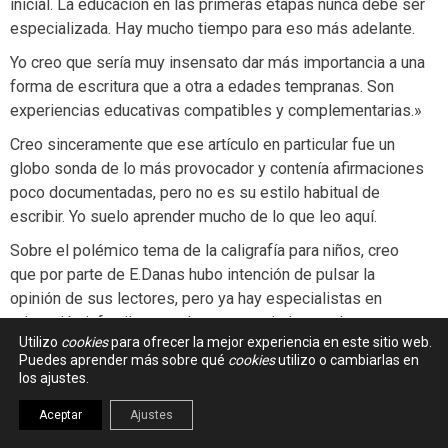
inicial. La educación en las primeras etapas nunca debe ser
especializada. Hay mucho tiempo para eso más adelante.
Yo creo que sería muy insensato dar más importancia a una
forma de escritura que a otra a edades tempranas. Son
experiencias educativas compatibles y complementarias.»
Creo sinceramente que ese artículo en particular fue un
globo sonda de lo más provocador y contenía afirmaciones
poco documentadas, pero no es su estilo habitual de
escribir. Yo suelo aprender mucho de lo que leo aquí.
Sobre el polémico tema de la caligrafía para niños, creo
que por parte de E.Danas hubo intención de pulsar la
opinión de sus lectores, pero ya hay especialistas en
educación infantil que se han pronunciado con datos
Utilizo
cookies
para ofrecer la mejor experiencia en este sitio web.
científicos y que han dado más valor a la caligrafía que al
Puedes aprender más sobre qué
cookies
utilizo o cambiarlas en
aprendizaje del uso del teclado. Me refiero a este artículo:
los ajustes.
«Las sorprendentes consecuencias de dejar de escribir a
Aceptar
Ajustes
mano»
http://www.bbc.co.uk/mundo/noticias/2015/02/150212_salud_