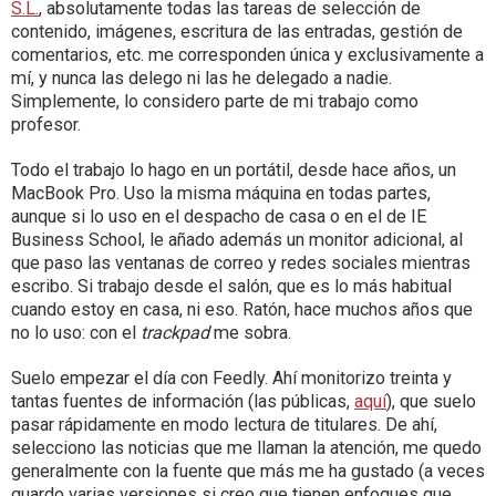
S.L.
, absolutamente todas las tareas de selección de
contenido, imágenes, escritura de las entradas, gestión de
comentarios, etc. me corresponden única y exclusivamente a
mí, y nunca las delego ni las he delegado a nadie.
Simplemente, lo considero parte de mi trabajo como
profesor.
Todo el trabajo lo hago en un portátil, desde hace años, un
MacBook Pro. Uso la misma máquina en todas partes,
aunque si lo uso en el despacho de casa o en el de IE
Business School, le añado además un monitor adicional, al
que paso las ventanas de correo y redes sociales mientras
escribo. Si trabajo desde el salón, que es lo más habitual
cuando estoy en casa, ni eso. Ratón, hace muchos años que
no lo uso: con el
trackpad
me sobra.
Suelo empezar el día con Feedly. Ahí monitorizo treinta y
tantas fuentes de información (las públicas,
aquí
), que suelo
pasar rápidamente en modo lectura de titulares. De ahí,
selecciono las noticias que me llaman la atención, me quedo
generalmente con la fuente que más me ha gustado (a veces
guardo varias versiones si creo que tienen enfoques que