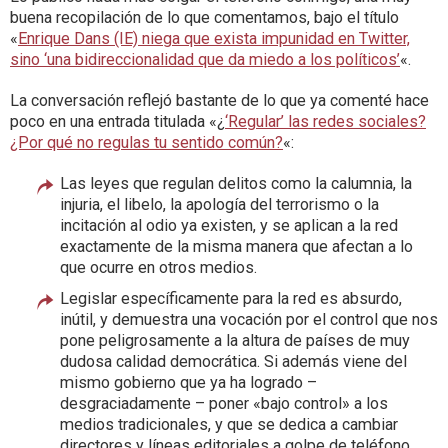
buena recopilación de lo que comentamos, bajo el título
«
Enrique Dans (IE) niega que exista impunidad en Twitter,
sino ‘una bidireccionalidad que da miedo a los políticos’
«.
La conversación reflejó bastante de lo que ya comenté hace
poco en una entrada titulada «¿
‘Regular’ las redes sociales?
¿Por qué no regulas tu sentido común?
«:
Las leyes que regulan delitos como la calumnia, la
injuria, el libelo, la apología del terrorismo o la
incitación al odio ya existen, y se aplican a la red
exactamente de la misma manera que afectan a lo
que ocurre en otros medios.
Legislar específicamente para la red es absurdo,
inútil, y demuestra una vocación por el control que nos
pone peligrosamente a la altura de países de muy
dudosa calidad democrática. Si además viene del
mismo gobierno que ya ha logrado –
desgraciadamente – poner «bajo control» a los
medios tradicionales, y que se dedica a cambiar
directores y líneas editoriales a golpe de teléfono,