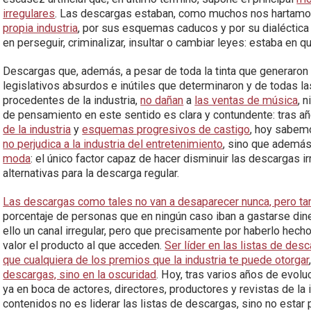
irregulares
. Las descargas estaban, como muchos nos hartamo
propia industria
, por sus esquemas caducos y por su dialéctica 
en perseguir, criminalizar, insultar o cambiar leyes: estaba en q
Descargas que, además, a pesar de toda la tinta que generaro
legislativos absurdos e inútiles que determinaron y de todas 
procedentes de la industria,
no dañan
a
las ventas de música
, n
de pensamiento en este sentido es clara y contundente: tras a
de la industria
y
esquemas progresivos de castigo
, hoy sabe
no perjudica a la industria del entretenimiento
, sino que ademá
moda
: el único factor capaz de hacer disminuir las descargas 
alternativas para la descarga regular.
Las descargas como tales no van a desaparecer nunca, pero ta
porcentaje de personas que en ningún caso iban a gastarse din
ello un canal irregular, pero que precisamente por haberlo hecho
valor el producto al que acceden.
Ser líder en las listas de des
que cualquiera de los premios que la industria te puede otorgar
descargas, sino en la oscuridad
. Hoy, tras varios años de evo
ya en boca de actores, directores, productores y revistas de la 
contenidos no es liderar las listas de descargas, sino no estar 