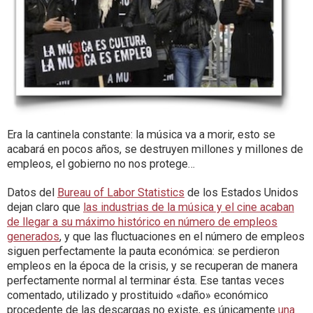
Era la cantinela constante: la música va a morir, esto se
acabará en pocos años, se destruyen millones y millones de
empleos, el gobierno no nos protege…
Datos del
Bureau of Labor Statistics
de los Estados Unidos
dejan claro que
las industrias de la música y el cine acaban
de llegar a su máximo histórico en número de empleos
generados
, y que las fluctuaciones en el número de empleos
siguen perfectamente la pauta económica: se perdieron
empleos en la época de la crisis, y se recuperan de manera
perfectamente normal al terminar ésta. Ese tantas veces
comentado, utilizado y prostituido «daño» económico
procedente de las descargas no existe, es únicamente
una