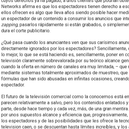
cuyos derechos ya ha pagado, a unos clientes que podrían obten
Networks afirma es que los espectadores tienen derecho a esco
ellos ofrecen es algo que lleva años siendo posible hacer me
un espectador de un contenido a consumir los anuncios que in
zapping
, pasarlos rápidamente si están grabados, o simplemen
dura el corte publicitario.
¿Qué pasa cuando los anunciantes ven que sus carísimos anunci
directamente ignorados por los espectadores? Sencillamente, 
lo mejor, lo que se está haciendo es, sencillamente, poner en c
televisión claramente sobrevalorada por su teórico alcance gen
cuando la oferta en número de canales era muy limitada, – qu
mediante sistemas totalmente aproximados de muestreo, que ca
fórmulas que han sido abusadas en infinitas ocasiones, crean
espectador.
El futuro de la televisión comercial como la conocemos está en 
parecen relativamente a salvo, pero los contenidos enlatados y 
parte, desde hace tiempo y cada vez, más, de una gran mentira
por unos supuestos alcance y eficiencia que, progresivamente,
los espectadores y de las posibilidades que les ofrece la tecno
television caen, o se descuentan hasta límites increíbles, y l