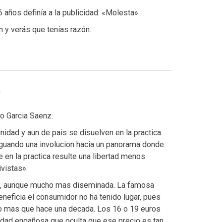
 años definía a la publicidad: «Molesta».
n y verás que tenías razón.
o Garcia Saenz.
dad y aun de pais se disuelven en la practica.
raguando una involucion hacia un panorama donde
e en la practica resulte una libertad menos
vistas».
ja, aunque mucho mas diseminada. La famosa
eneficia el consumidor no ha tenido lugar, pues
o mas que hace una decada. Los 16 o 19 euros
cidad engañosa que oculta que ese precio es tan