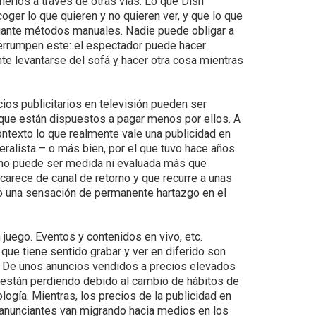
erlos a través de otras vías. Lo que Dish
ger lo que quieren y no quieren ver, y que lo que
diante métodos manuales. Nadie puede obligar a
terrumpen este: el espectador puede hacer
te levantarse del sofá y hacer otra cosa mientras
os publicitarios en televisión pueden ser
que están dispuestos a pagar menos por ellos. A
ontexto lo que realmente vale una publicidad en
eralista – o más bien, por el que tuvo hace años
e no puede ser medida ni evaluada más que
rece de canal de retorno y que recurre a unas
do una sensación de permanente hartazgo en el
juego. Eventos y contenidos en vivo, etc.
que tiene sentido grabar y ver en diferido son
. De unos anuncios vendidos a precios elevados
 están perdiendo debido al cambio de hábitos de
logía. Mientras, los precios de la publicidad en
os anunciantes van migrando hacia medios en los