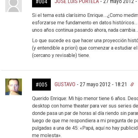
JOSE LUIS PORTELA
-
27 mayo 2012 -
#004
Si el tema está clarísimo Enrique….¿Como medimo
esforzarse me fundamento en datos históricos… 
unos años continua pasando ahora, nada cambia….
Lo que sucede es que hacer una proyección hist
(y entendible a priori) que comenzar a estudiar el
(cercano y revisable) tiene.
GUSTAVO
-
27 mayo 2012 - 18:21
#005
Querido Enrique: Mi hijo menor tiene 6 años. D
desktop con home theater para ver sus series d
donde pasa un par de horas al día riendo sin pa
luego de que me respondiera a mi pregunta de por
pulgadas a una de 45: «Papá, aquí no hay publici
me molesta».