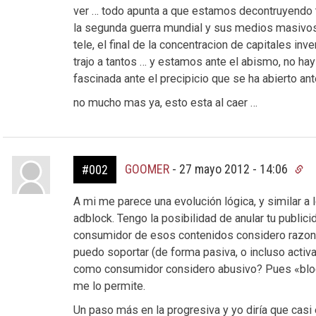
ver … todo apunta a que estamos decontruyendo 
la segunda guerra mundial y sus medios masivos
tele, el final de la concentracion de capitales in
trajo a tantos … y estamos ante el abismo, no hay
fascinada ante el precipicio que se ha abierto an
no mucho mas ya, esto esta al caer …
GOOMER
-
27 mayo 2012 - 14:06
#002
A mi me parece una evolución lógica, y similar a
adblock. Tengo la posibilidad de anular tu publi
consumidor de esos contenidos considero razona
puedo soportar (de forma pasiva, o incluso activ
como consumidor considero abusivo? Pues «bloqu
me lo permite.
Un paso más en la progresiva y yo diría que casi