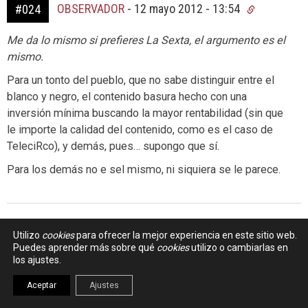
OBSERVADOR
-
12 mayo 2012 - 13:54
#024
Me da lo mismo si prefieres La Sexta, el argumento es el
mismo.
Para un tonto del pueblo, que no sabe distinguir entre el
blanco y negro, el contenido basura hecho con una
inversión mínima buscando la mayor rentabilidad (sin que
le importe la calidad del contenido, como es el caso de
TeleciRco), y demás, pues… supongo que sí.
Para los demás no e sel mismo, ni siquiera se le parece.
CARLOS
-
12 mayo 2012 - 13:55
#025
Utilizo
cookies
para ofrecer la mejor experiencia en este sitio web.
Puedes aprender más sobre qué
cookies
utilizo o cambiarlas en
los ajustes.
Reconzocamos que aunque no nos gusten los lobbies, sus
abogados, sus expertos y estudios, los lobbies son
Aceptar
Ajustes
grupos de presión, parte del funcionamiento de la