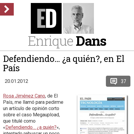
Enrique
Dans
Defendiendo… ¿a quién?, en El
País
37
20.01.2012
Rosa Jiménez Cano
, de El
País, me llamó para pedirme
un artículo de opinión corto
sobre el caso Megaupload,
que titulé como
«
Defendiendo… ¿a quién?
«,
intentado rebuscar un poco