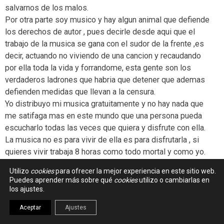
salvarnos de los malos.
Por otra parte soy musico y hay algun animal que defiende
los derechos de autor , pues decirle desde aqui que el
trabajo de la musica se gana con el sudor de la frente ,es
decir, actuando no viviendo de una cancion y recaudando
por ella toda la vida y forrandome, esta gente son los
verdaderos ladrones que habria que detener que ademas
defienden medidas que llevan a la censura.
Yo distribuyo mi musica gratuitamente y no hay nada que
me satifaga mas en este mundo que una persona pueda
escucharlo todas las veces que quiera y disfrute con ella.
La musica no es para vivir de ella es para disfrutarla , si
quieres vivir trabaja 8 horas como todo mortal y como yo.
Un saludo Enrique Dans.
Utilizo
cookies
para ofrecer la mejor experiencia en este sitio web.
Puedes aprender más sobre qué
cookies
utilizo o cambiarlas en
los ajustes.
Aceptar
Ajustes
ALGUIENLEELOSENLACES?
-
21 enero 2012 -
#026
11:34