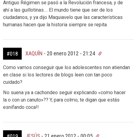
Antiguo Régimen se pasó a la Revolución francesa, y de
ahí a las guillotinas…. El mundo tiene que ser de los
ciudadanos, y ya dijo Maquiavelo que las características
humanas hacen que la historia siempre se repita.
XAQUÍN
-
20 enero 2012 - 21:24
#018
Como vamos conseguir que los adolescentes non atiendan
en clase si los lectores de blogs leen con tan poco
cuidado?
No suena ya a cachondeo seguir explicando «como hacer
la o con un canuto»?? Y, para colmo, te digan que estás
esnifando coca!!
JESÚS
-
21 enero 2012 - 00:05
#019