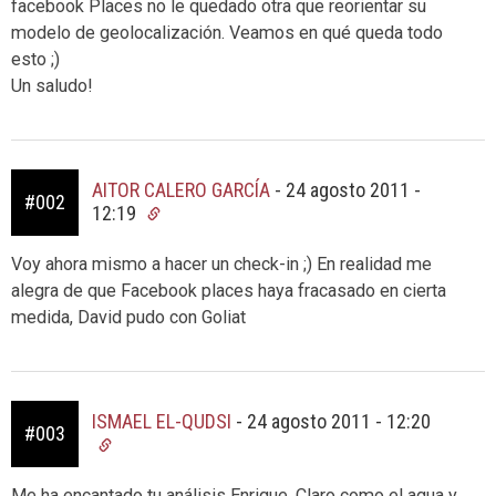
facebook Places no le quedado otra que reorientar su
modelo de geolocalización. Veamos en qué queda todo
esto ;)
Un saludo!
AITOR CALERO GARCÍA
-
24 agosto 2011 -
#002
12:19
Voy ahora mismo a hacer un check-in ;) En realidad me
alegra de que Facebook places haya fracasado en cierta
medida, David pudo con Goliat
ISMAEL EL-QUDSI
-
24 agosto 2011 - 12:20
#003
Me ha encantado tu análisis Enrique. Claro como el agua y