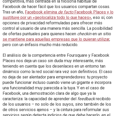
competitiva, más centrada en la filosofía habitual de
Facebook de hacer fácil que los usuarios compartan cosas.
Tras un año,
Facebook elimina
de facto
Facebook Places y lo
sustituye por un «geolocaliza todo lo que haces»
, eso sí, con
opciones de privacidad reformuladas para ofrecer más
control al usuario de una manera más sencilla. La posibilidad
de ofertas puntuales para quienes hacen
checkin
en un sitio
se mantiene para aquellas empresas que lo quieran utilizar
,
pero con un énfasis mucho más reducido.
El análisis de la competencia entre Foursquare y Facebook
Places nos deja un caso sin duda muy interesante, más
teniendo en cuenta que los desenlaces en un entorno tan
dinámico como la red social rara vez son definitivos. El caso
no deja de ser alentador para emprendedores: tu proyecto
puede funcionar incluso cuando viene un gigante e incorpora
una funcionalidad muy parecida a la tuya. Y en el caso de
Facebook, una demostración clara de algo que ya la
caracteriza: la capacidad de aprender del
feedback
recibido
de los usuarios – no solo de los suyos, sino también de los
de otros servicios ajenos – y la cintura para reformular sus
servicios según detecta indicios de que debe hacerlo, en el