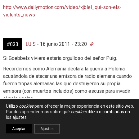
http://www.dailymotion.com/video/xjblel_qui-son-els-
violents_news
LUIS
-
16 junio 2011 - 23:20
#033
Si Goebbels viviera estaría orgulloso del señor Puig.
Recordemos como Alemania declara la guerra a Polonia
acusándola de atacar una emisora de radio alemana cuando
fueron tropas alemanas las que destruyeron su propia
emisora (con muertos incluidos) como escusa para invadir
el pais vecino.
Utilizo
cookies
para ofrecer la mejor experiencia en este sitio web.
O anteriormente como EEUU declara la guerra a España
Puedes aprender más sobre qué
cookies
utilizo o cambiarlas en
acusándolo del hundimiento de un buque de guerra (en
los ajustes.
este otro caso es posible que fuera un sabotaje realizado
Aceptar
Ajustes
por EEUU o un accidente fortuito del que posteriormente
se utilizó como escusa)