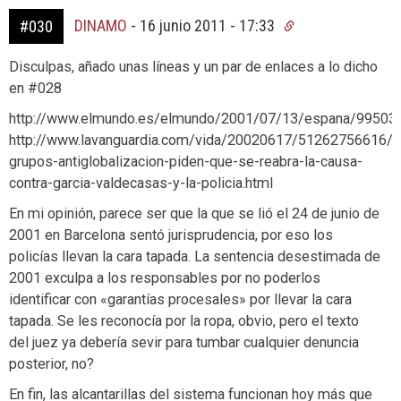
DINAMO
-
16 junio 2011 - 17:33
#030
Disculpas, añado unas líneas y un par de enlaces a lo dicho
en #028
http://www.elmundo.es/elmundo/2001/07/13/espana/99503
http://www.lavanguardia.com/vida/20020617/51262756616/l
grupos-antiglobalizacion-piden-que-se-reabra-la-causa-
contra-garcia-valdecasas-y-la-policia.html
En mi opinión, parece ser que la que se lió el 24 de junio de
2001 en Barcelona sentó jurisprudencia, por eso los
policías llevan la cara tapada. La sentencia desestimada de
2001 exculpa a los responsables por no poderlos
identificar con «garantías procesales» por llevar la cara
tapada. Se les reconocía por la ropa, obvio, pero el texto
del juez ya debería sevir para tumbar cualquier denuncia
posterior, no?
En fin, las alcantarillas del sistema funcionan hoy más que