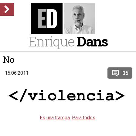
Enrique
Dans
No
35
15.06.2011
Es
una
trampa
.
Para todos
.