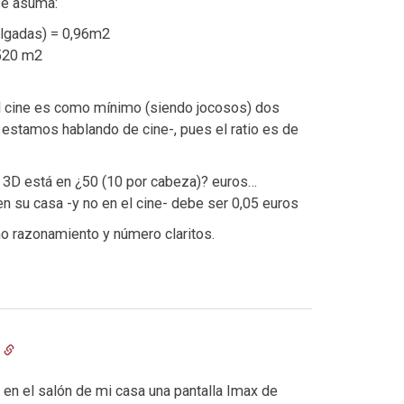
se asuma:
pulgadas) = 0,96m2
 520 m2
l cine es como mínimo (siendo jocosos) dos
o estamos hablando de cine-, pues el ratio es de
 3D está en ¿50 (10 por cabeza)? euros…
en su casa -y no en el cine- debe ser 0,05 euros
mo razonamiento y número claritos.
 en el salón de mi casa una pantalla Imax de