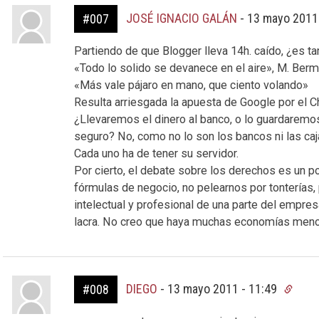
JOSÉ IGNACIO GALÁN
-
13 mayo 2011
#007
Partiendo de que Blogger lleva 14h. caído, ¿es ta
«Todo lo solido se devanece en el aire», M. Berm
«Más vale pájaro en mano, que ciento volando»
Resulta arriesgada la apuesta de Google por el 
¿Llevaremos el dinero al banco, o lo guardaremos
seguro? No, como no lo son los bancos ni las caj
Cada uno ha de tener su servidor.
Por cierto, el debate sobre los derechos es un p
fórmulas de negocio, no pelearnos por tonterías, p
intelectual y profesional de una parte del empre
lacra. No creo que haya muchas economías menos fl
DIEGO
-
13 mayo 2011 - 11:49
#008