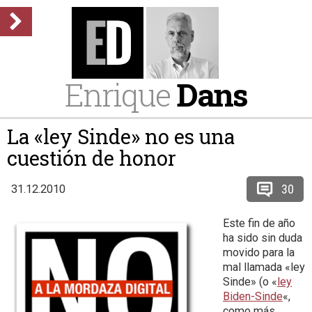
Enrique
Dans
La «ley Sinde» no es una
cuestión de honor
30
31.12.2010
Este fin de año
ha sido sin duda
movido para la
mal llamada «ley
Sinde» (o «
ley
Biden-Sinde
«,
como más